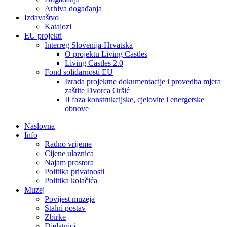
Arhiva događanja
Izdavaštvo
Katalozi
EU projekti
Interreg Slovenija-Hrvatska
O projektu Living Castles
Living Castles 2.0
Fond solidarnosti EU
Izrada projektne dokumentacije i provedba mjera
zaštite Dvorca Oršić
II faza konstrukcijske, cjelovite i energetske
obnove
Naslovna
Info
Radno vrijeme
Cijene ulaznica
Najam prostora
Politika privatnosti
Politika kolačića
Muzej
Povijest muzeja
Stalni postav
Zbirke
Djelatnici