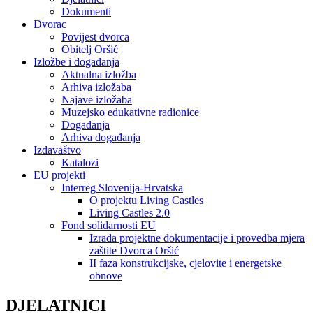
Dokumenti
Dvorac
Povijest dvorca
Obitelj Oršić
Izložbe i događanja
Aktualna izložba
Arhiva izložaba
Najave izložaba
Muzejsko edukativne radionice
Događanja
Arhiva događanja
Izdavaštvo
Katalozi
EU projekti
Interreg Slovenija-Hrvatska
O projektu Living Castles
Living Castles 2.0
Fond solidarnosti EU
Izrada projektne dokumentacije i provedba mjera
zaštite Dvorca Oršić
II faza konstrukcijske, cjelovite i energetske
obnove
DJELATNICI