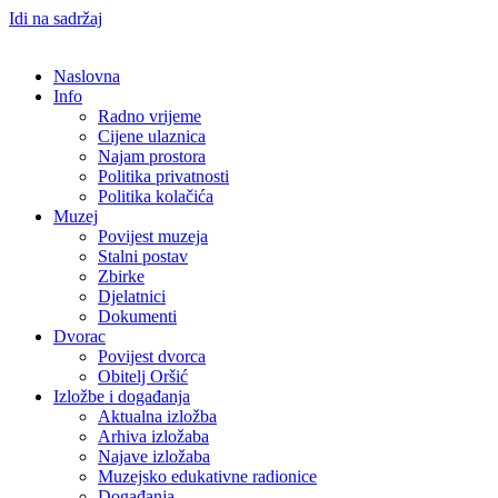
Idi na sadržaj
Naslovna
Info
Radno vrijeme
Cijene ulaznica
Najam prostora
Politika privatnosti
Politika kolačića
Muzej
Povijest muzeja
Stalni postav
Zbirke
Djelatnici
Dokumenti
Dvorac
Povijest dvorca
Obitelj Oršić
Izložbe i događanja
Aktualna izložba
Arhiva izložaba
Najave izložaba
Muzejsko edukativne radionice
Događanja