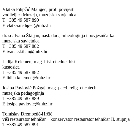
Vlatka Filipčić Maligec, prof. povijesti
voditeljica Muzeja, muzejska savjetnica
T +385 49 587 890
E vlatka.maligec@mhz.hr
dr. sc. Ivana Škiljan, nasl. doc., arheologinja i povjesničarka
muzejska savjetnica
T +385 49 587 882
E ivana.skiljan@mhz.hr
Lidija Kelemen, mag. hist. et educ. hist.
kustosica
T +385 49 587 882
E lidija.kelemen@mhz.hr
Josipa Pavlović Požgaj, mag. paed. relig. et catech.
muzejska pedagoginja
T +385 49 587 889
E josipa.pavlovic@mhz.hr
Tomislav Drempetić-Hrčić
viši restaurator tehničar – konzervator-restaurator tehničar II. stupnja
T +385 49 587 891