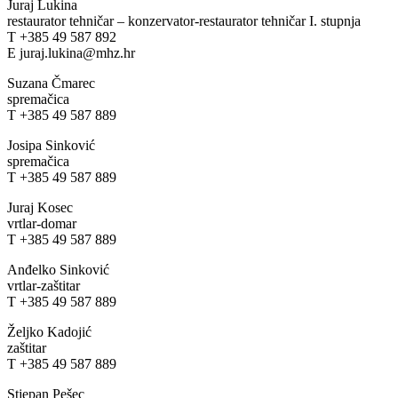
Juraj Lukina
restaurator tehničar – konzervator-restaurator tehničar I. stupnja
T +385 49 587 892
E juraj.lukina@mhz.hr
Suzana Čmarec
spremačica
T +385 49 587 889
Josipa Sinković
spremačica
T +385 49 587 889
Juraj Kosec
vrtlar-domar
T +385 49 587 889
Anđelko Sinković
vrtlar-zaštitar
T +385 49 587 889
Željko Kadojić
zaštitar
T +385 49 587 889
Stjepan Pešec