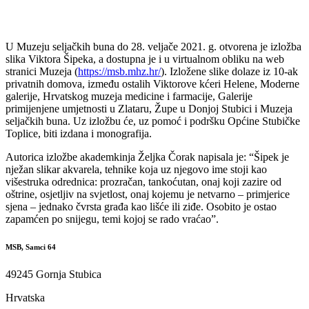
U Muzeju seljačkih buna do 28. veljače 2021. g. otvorena je izložba
slika Viktora Šipeka, a dostupna je i u virtualnom obliku na web
stranici Muzeja (
https://msb.mhz.hr/
). Izložene slike dolaze iz 10-ak
privatnih domova, između ostalih Viktorove kćeri Helene, Moderne
galerije, Hrvatskog muzeja medicine i farmacije, Galerije
primijenjene umjetnosti u Zlataru, Župe u Donjoj Stubici i Muzeja
seljačkih buna. Uz izložbu će, uz pomoć i podršku Općine Stubičke
Toplice, biti izdana i monografija.
Autorica izložbe akademkinja Željka Čorak napisala je: “Šipek je
nježan slikar akvarela, tehnike koja uz njegovo ime stoji kao
višestruka odrednica: prozračan, tankoćutan, onaj koji zazire od
oštrine, osjetljiv na svjetlost, onaj kojemu je netvarno – primjerice
sjena – jednako čvrsta građa kao lišće ili ziđe. Osobito je ostao
zapamćen po snijegu, temi kojoj se rado vraćao”.
MSB, Samci 64
49245 Gornja Stubica
Hrvatska