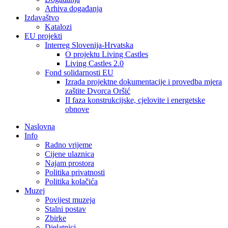
Arhiva događanja
Izdavaštvo
Katalozi
EU projekti
Interreg Slovenija-Hrvatska
O projektu Living Castles
Living Castles 2.0
Fond solidarnosti EU
Izrada projektne dokumentacije i provedba mjera
zaštite Dvorca Oršić
II faza konstrukcijske, cjelovite i energetske
obnove
Naslovna
Info
Radno vrijeme
Cijene ulaznica
Najam prostora
Politika privatnosti
Politika kolačića
Muzej
Povijest muzeja
Stalni postav
Zbirke
Djelatnici