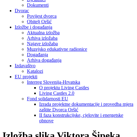
Dokumenti
Dvorac
Povijest dvorca
Obitelj Oršić
Izložbe i događanja
Aktualna izložba
Arhiva izložaba
Najave izložaba
Muzejsko edukativne radionice
Događanja
Arhiva događanja
Izdavaštvo
Katalozi
EU projekti
Interreg Slovenija-Hrvatska
O projektu Living Castles
Living Castles 2.0
Fond solidarnosti EU
Izrada projektne dokumentacije i provedba mjera
zaštite Dvorca Oršić
II faza konstrukcijske, cjelovite i energetske
obnove
Izložba slika Viktora Šipeka