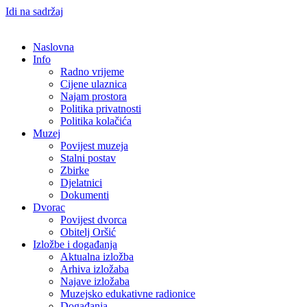
Idi na sadržaj
Naslovna
Info
Radno vrijeme
Cijene ulaznica
Najam prostora
Politika privatnosti
Politika kolačića
Muzej
Povijest muzeja
Stalni postav
Zbirke
Djelatnici
Dokumenti
Dvorac
Povijest dvorca
Obitelj Oršić
Izložbe i događanja
Aktualna izložba
Arhiva izložaba
Najave izložaba
Muzejsko edukativne radionice
Događanja