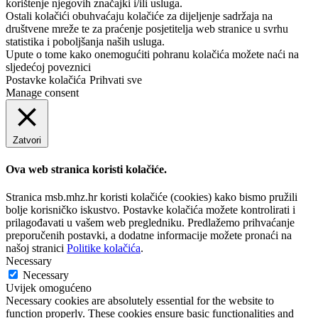
korištenje njegovih značajki i/ili usluga.
Ostali kolačići obuhvaćaju kolačiće za dijeljenje sadržaja na
društvene mreže te za praćenje posjetitelja web stranice u svrhu
statistika i poboljšanja naših usluga.
Upute o tome kako onemogućiti pohranu kolačića možete naći na
sljedećoj poveznici
Postavke kolačića
Prihvati sve
Manage consent
Zatvori
Ova web stranica koristi kolačiće.
Stranica msb.mhz.hr koristi kolačiće (cookies) kako bismo pružili
bolje korisničko iskustvo. Postavke kolačića možete kontrolirati i
prilagođavati u vašem web pregledniku. Predlažemo prihvaćanje
preporučenih postavki, a dodatne informacije možete pronaći na
našoj stranici
Politike kolačića
.
Necessary
Necessary
Uvijek omogućeno
Necessary cookies are absolutely essential for the website to
function properly. These cookies ensure basic functionalities and