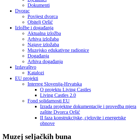
Dokumenti
Dvorac
Povijest dvorca
Obitelj Oršić
Izložbe i događanja
Aktualna izložba
Arhiva izložaba
Najave izložaba
Muzejsko edukativne radionice
Događanja
Arhiva događanja
Izdavaštvo
Katalozi
EU projekti
Interreg Slovenija-Hrvatska
O projektu Living Castles
Living Castles 2.0
Fond solidarnosti EU
Izrada projektne dokumentacije i provedba mjera
zaštite Dvorca Oršić
II faza konstrukcijske, cjelovite i energetske
obnove
Muzej seljačkih buna