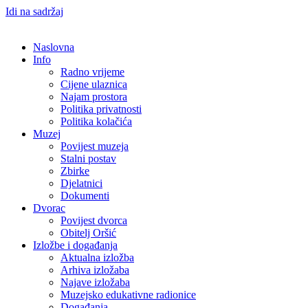
Idi na sadržaj
Naslovna
Info
Radno vrijeme
Cijene ulaznica
Najam prostora
Politika privatnosti
Politika kolačića
Muzej
Povijest muzeja
Stalni postav
Zbirke
Djelatnici
Dokumenti
Dvorac
Povijest dvorca
Obitelj Oršić
Izložbe i događanja
Aktualna izložba
Arhiva izložaba
Najave izložaba
Muzejsko edukativne radionice
Događanja