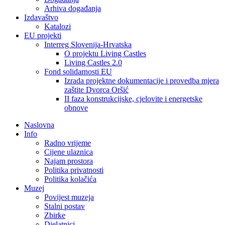
Arhiva događanja
Izdavaštvo
Katalozi
EU projekti
Interreg Slovenija-Hrvatska
O projektu Living Castles
Living Castles 2.0
Fond solidarnosti EU
Izrada projektne dokumentacije i provedba mjera
zaštite Dvorca Oršić
II faza konstrukcijske, cjelovite i energetske
obnove
Naslovna
Info
Radno vrijeme
Cijene ulaznica
Najam prostora
Politika privatnosti
Politika kolačića
Muzej
Povijest muzeja
Stalni postav
Zbirke
Djelatnici