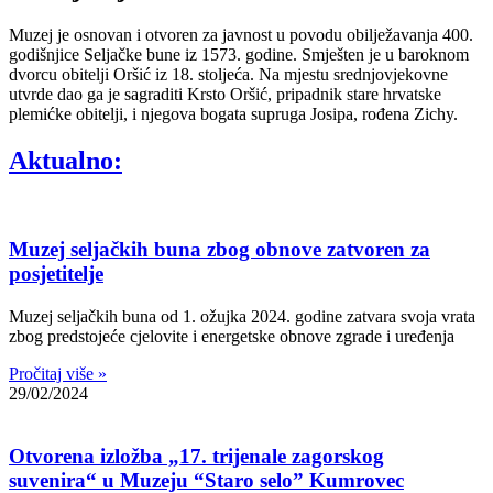
Muzej je osnovan i otvoren za javnost u povodu obilježavanja 400.
godišnjice Seljačke bune iz 1573. godine. Smješten je u baroknom
dvorcu obitelji Oršić iz 18. stoljeća. Na mjestu srednjovjekovne
utvrde dao ga je sagraditi Krsto Oršić, pripadnik stare hrvatske
plemićke obitelji, i njegova bogata supruga Josipa, rođena Zichy.
Aktualno:
Muzej seljačkih buna zbog obnove zatvoren za
posjetitelje
Muzej seljačkih buna od 1. ožujka 2024. godine zatvara svoja vrata
zbog predstojeće cjelovite i energetske obnove zgrade i uređenja
Pročitaj više »
29/02/2024
Otvorena izložba „17. trijenale zagorskog
suvenira“ u Muzeju “Staro selo” Kumrovec