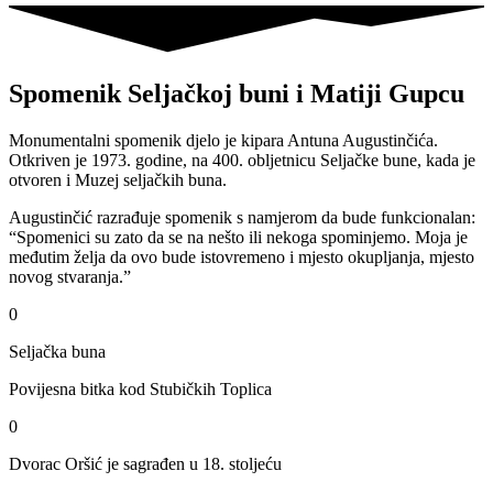
Spomenik Seljačkoj buni i Matiji Gupcu
Monumentalni spomenik djelo je kipara Antuna Augustinčića.
Otkriven je 1973. godine, na 400. obljetnicu Seljačke bune, kada je
otvoren i Muzej seljačkih buna.
Augustinčić razrađuje spomenik s namjerom da bude funkcionalan:
“Spomenici su zato da se na nešto ili nekoga spominjemo. Moja je
međutim želja da ovo bude istovremeno i mjesto okupljanja, mjesto
novog stvaranja.”
0
Seljačka buna
Povijesna bitka kod
Stubičkih Toplica
0
Dvorac Oršić je sagrađen u 18. stoljeću