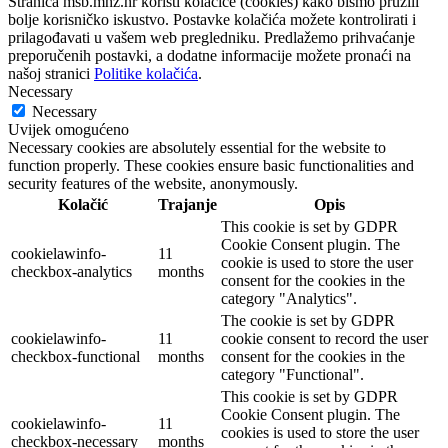
Stranica msb.mhz.hr koristi kolačiće (cookies) kako bismo pružili
bolje korisničko iskustvo. Postavke kolačića možete kontrolirati i
prilagođavati u vašem web pregledniku. Predlažemo prihvaćanje
preporučenih postavki, a dodatne informacije možete pronaći na
našoj stranici
Politike kolačića
.
Necessary
Necessary
Uvijek omogućeno
Necessary cookies are absolutely essential for the website to
function properly. These cookies ensure basic functionalities and
security features of the website, anonymously.
Kolačić
Trajanje
Opis
This cookie is set by GDPR
Cookie Consent plugin. The
cookielawinfo-
11
cookie is used to store the user
checkbox-analytics
months
consent for the cookies in the
category "Analytics".
The cookie is set by GDPR
cookielawinfo-
11
cookie consent to record the user
checkbox-functional
months
consent for the cookies in the
category "Functional".
This cookie is set by GDPR
Cookie Consent plugin. The
cookielawinfo-
11
cookies is used to store the user
checkbox-necessary
months