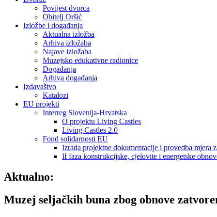
Povijest dvorca
Obitelj Oršić
Izložbe i događanja
Aktualna izložba
Arhiva izložaba
Najave izložaba
Muzejsko edukativne radionice
Događanja
Arhiva događanja
Izdavaštvo
Katalozi
EU projekti
Interreg Slovenija-Hrvatska
O projektu Living Castles
Living Castles 2.0
Fond solidarnosti EU
Izrada projektne dokumentacije i provedba mjera z
II faza konstrukcijske, cjelovite i energetske obnov
Aktualno:
Muzej seljačkih buna zbog obnove zatvoren 