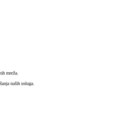
nih mreža.
jšanja naših usluga.