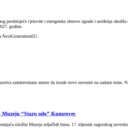
bog predstojeće cjelovite i energetske obnove zgrade i uređenja okoli
2027. godine.
eta NextGenerationEU.
oziva zainteresirane autore da izrade nove suvenire na zadane teme. Na 
 u Muzeju “Staro selo” Kumrovec
stujuća izložba Muzeja seljačkih buna, 17. trijenale zagorskog suvenira