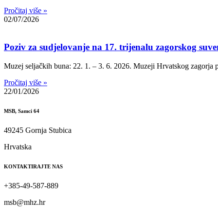
Pročitaj više »
02/07/2026
Poziv za sudjelovanje na 17. trijenalu zagorskog suve
Muzej seljačkih buna: 22. 1. – 3. 6. 2026. Muzeji Hrvatskog zagorja p
Pročitaj više »
22/01/2026
MSB, Samci 64
49245 Gornja Stubica
Hrvatska
KONTAKTIRAJTE NAS
+385-49-587-889
msb@mhz.hr