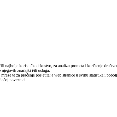
i najbolje korisničko iskustvo, za analizu prometa i korištenje društve
njegovih značajki i/ili usluga.
mreže te za praćenje posjetitelja web stranice u svrhu statistika i pobol
dećoj poveznici