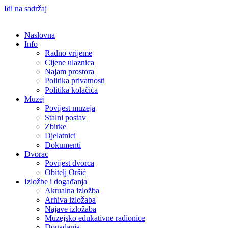
Idi na sadržaj
Naslovna
Info
Radno vrijeme
Cijene ulaznica
Najam prostora
Politika privatnosti
Politika kolačića
Muzej
Povijest muzeja
Stalni postav
Zbirke
Djelatnici
Dokumenti
Dvorac
Povijest dvorca
Obitelj Oršić
Izložbe i događanja
Aktualna izložba
Arhiva izložaba
Najave izložaba
Muzejsko edukativne radionice
Događanja