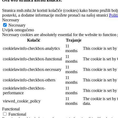
Ova web stranica koristi kolačiće.
Stranica msb.mhz.hr koristi kolačiće (cookies) kako bismo pružili bo
postavki, a dodatne informacije možete pronaći na našoj stranici
Polit
Necessary
Necessary
Uvijek omogućeno
Necessary cookies are absolutely essential for the website to function
Kolačić
Trajanje
11
cookielawinfo-checkbox-analytics
This cookie is set b
months
11
cookielawinfo-checkbox-functional
The cookie is set by
months
11
cookielawinfo-checkbox-necessary
This cookie is set b
months
11
cookielawinfo-checkbox-others
This cookie is set b
months
cookielawinfo-checkbox-
11
This cookie is set b
performance
months
11
The cookie is set by
viewed_cookie_policy
months
data.
Functional
Functional