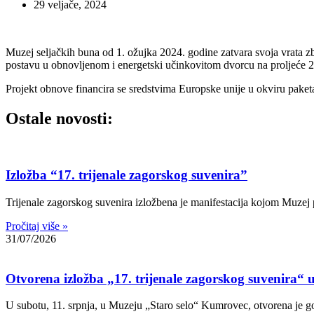
29 veljače, 2024
Muzej seljačkih buna od 1. ožujka 2024. godine zatvara svoja vrata z
postavu u obnovljenom i energetski učinkovitom dvorcu na proljeće 
Projekt obnove financira se sredstvima Europske unije u okviru pak
Ostale novosti:
Izložba “17. trijenale zagorskog suvenira”
Trijenale zagorskog suvenira izložbena je manifestacija kojom Muzej p
Pročitaj više »
31/07/2026
Otvorena izložba „17. trijenale zagorskog suvenira“
U subotu, 11. srpnja, u Muzeju „Staro selo“ Kumrovec, otvorena je go