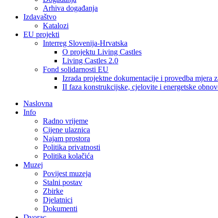
Arhiva događanja
Izdavaštvo
Katalozi
EU projekti
Interreg Slovenija-Hrvatska
O projektu Living Castles
Living Castles 2.0
Fond solidarnosti EU
Izrada projektne dokumentacije i provedba mjera z
II faza konstrukcijske, cjelovite i energetske obnov
Naslovna
Info
Radno vrijeme
Cijene ulaznica
Najam prostora
Politika privatnosti
Politika kolačića
Muzej
Povijest muzeja
Stalni postav
Zbirke
Djelatnici
Dokumenti
Dvorac