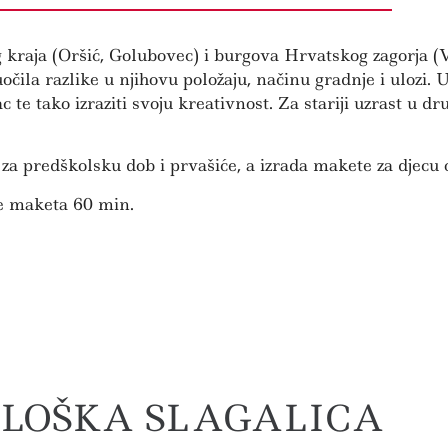
raja (Oršić, Golubovec) i burgova Hrvatskog zagorja (Ve
uočila razlike u njihovu položaju, načinu gradnje i ulozi.
te tako izraziti svoju kreativnost. Za stariji uzrast u dr
za predškolsku dob i prvašiće, a izrada makete za djecu 
de maketa 60 min.
LOŠKA SLAGALICA