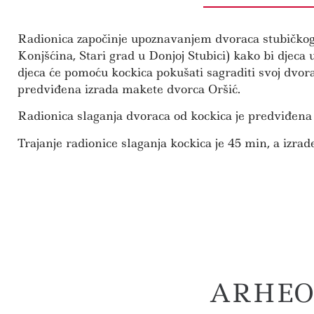
Radionica započinje upoznavanjem dvoraca stubičkog k
Konjšćina, Stari grad u Donjoj Stubici) kako bi djeca 
djeca će pomoću kockica pokušati sagraditi svoj dvorac 
predviđena izrada makete dvorca Oršić.
Radionica slaganja dvoraca od kockica je predviđena 
Trajanje radionice slaganja kockica je 45 min, a izra
ARHEO