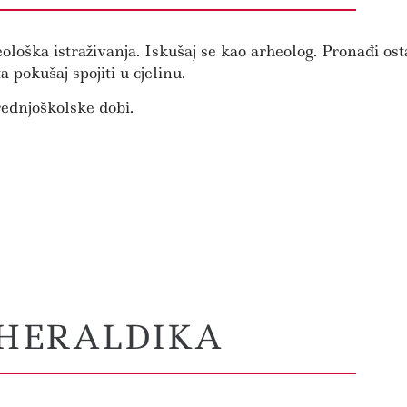
eološka istraživanja. Iskušaj se kao arheolog. Pronađi os
pokušaj spojiti u cjelinu.
rednjoškolske dobi.
HERALDIKA