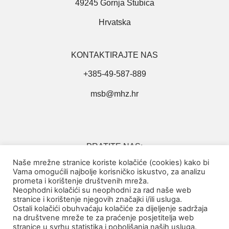
49245 Gornja Stubica
Hrvatska
KONTAKTIRAJTE NAS
+385-49-587-889
msb@mhz.hr
PRATITE NAS:
Naše mrežne stranice koriste kolačiće (cookies) kako bi
Vama omogućili najbolje korisničko iskustvo, za analizu
prometa i korištenje društvenih mreža.
Neophodni kolačići su neophodni za rad naše web
stranice i korištenje njegovih značajki i/ili usluga.
Ostali kolačići obuhvaćaju kolačiće za dijeljenje sadržaja
na društvene mreže te za praćenje posjetitelja web
Politika privatnosti
stranice u svrhu statistika i poboljšanja naših usluga.