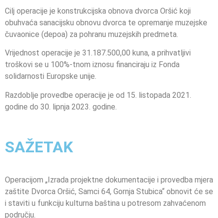
Cilj operacije je konstrukcijska obnova dvorca Oršić koji
obuhvaća sanacijsku obnovu dvorca te opremanje muzejske
čuvaonice (depoa) za pohranu muzejskih predmeta.
Vrijednost operacije je 31.187.500,00 kuna, a prihvatljivi
troškovi se u 100%-tnom iznosu financiraju iz Fonda
solidarnosti Europske unije.
Razdoblje provedbe operacije je od 15. listopada 2021.
godine do 30. lipnja 2023. godine.
SAŽETAK
Operacijom „Izrada projektne dokumentacije i provedba mjera
zaštite Dvorca Oršić, Samci 64, Gornja Stubica“ obnovit će se
i staviti u funkciju kulturna baština u potresom zahvaćenom
području.