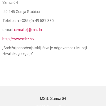
Samci 64
49 245 Gornja Stubica
Telefon: ++385 (0) 49 587 880
e-mail:
ravnatelj@mhz.hr
http://www.mhz.hr/
„Sadržaj priopćenja isključiva je odgovornost Muzeji
Hrvatskog zagorja“
MSB, Samci 64