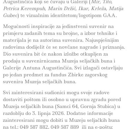
Augustinčića koji se čuvaju u Galeriji (
Mir
,
Tito
,
Petrica Kerempuh
,
Marin Držić
,
Ikar
,
Krleža
,
Matija
Gubec
) te vizualnim identitetom/logotipom GAA.
Mogućnosti inspiracije za jedinstveni suvenir na
primjeru zadanih tema su brojne, a izbor tehnike i
materijala je na autorima suvenira. Najuspješnijim
radovima dodijelit će se novčane nagrade i priznanja.
Dio suvenira bit će nakon izložbe otkupljen za
prodaju u suvenirnicama Muzeja seljačkih buna i
Galerije Antuna Augustinčića. Svi izlagači ostavljaju
po jedan predmet za fundus Zbirke zagorskog
suvenira Muzeja seljačkih buna.
Svi zainteresirani sudionici mogu svoje radove
dostaviti poštom ili osobno u upravnu zgradu pored
Muzeja seljačkih buna (Samci 64, Gornja Stubica) u
razdoblju do 3. lipnja 2026. Dodatne informacije
zainteresirani mogu dobiti u Muzeju seljačkih buna
na tel.: 049 587 882, 049 587 889 ili na e-poštu: