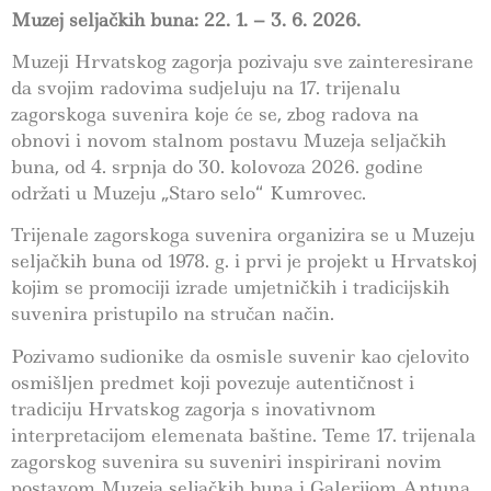
Muzej seljačkih buna: 22. 1. – 3. 6. 2026.
Muzeji Hrvatskog zagorja pozivaju sve zainteresirane
da svojim radovima sudjeluju na 17. trijenalu
zagorskoga suvenira koje će se, zbog radova na
obnovi i novom stalnom postavu Muzeja seljačkih
buna, od 4. srpnja do 30. kolovoza 2026. godine
održati u Muzeju „Staro selo“ Kumrovec.
Trijenale zagorskoga suvenira organizira se u Muzeju
seljačkih buna od 1978. g. i prvi je projekt u Hrvatskoj
kojim se promociji izrade umjetničkih i tradicijskih
suvenira pristupilo na stručan način.
Pozivamo sudionike da osmisle suvenir kao cjelovito
osmišljen predmet koji povezuje autentičnost i
tradiciju Hrvatskog zagorja s inovativnom
interpretacijom elemenata baštine. Teme 17. trijenala
zagorskog suvenira su suveniri inspirirani novim
postavom Muzeja seljačkih buna i Galerijom Antuna