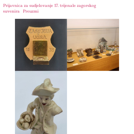
Prijavnica za sudjelovanje 17. trijenale zagorskog
suvenira
Preuzmi