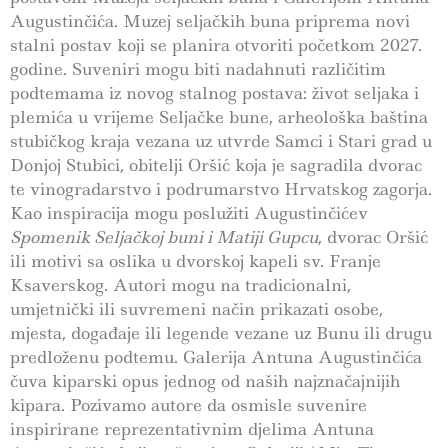
Augustinčića. Muzej seljačkih buna priprema novi
stalni postav koji se planira otvoriti početkom 2027.
godine. Suveniri mogu biti nadahnuti različitim
podtemama iz novog stalnog postava: život seljaka i
plemića u vrijeme Seljačke bune, arheološka baština
stubičkog kraja vezana uz utvrde Samci i Stari grad u
Donjoj Stubici, obitelji Oršić koja je sagradila dvorac
te vinogradarstvo i podrumarstvo Hrvatskog zagorja.
Kao inspiracija mogu poslužiti Augustinčićev
Spomenik Seljačkoj buni i Matiji Gupcu
, dvorac Oršić
ili motivi sa oslika u dvorskoj kapeli sv. Franje
Ksaverskog. Autori mogu na tradicionalni,
umjetnički ili suvremeni način prikazati osobe,
mjesta, događaje ili legende vezane uz Bunu ili drugu
predloženu podtemu. Galerija Antuna Augustinčića
čuva kiparski opus jednog od naših najznačajnijih
kipara. Pozivamo autore da osmisle suvenire
inspirirane reprezentativnim djelima Antuna