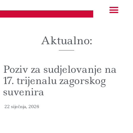
Izložbe i događanja
EU projekti
Aktualno:
Poziv za sudjelovanje na
17. trijenalu zagorskog
suvenira
22 siječnja, 2026