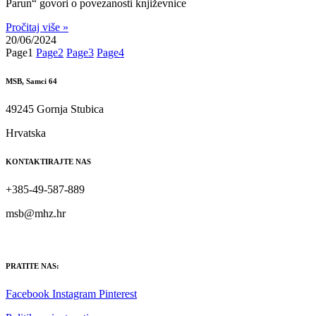
Parun“ govori o povezanosti književnice
Pročitaj više »
20/06/2024
Page
1
Page
2
Page
3
Page
4
MSB, Samci 64
49245 Gornja Stubica
Hrvatska
KONTAKTIRAJTE NAS
+385-49-587-889
msb@mhz.hr
PRATITE NAS:
Facebook
Instagram
Pinterest