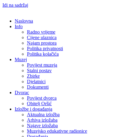
Idi na sadržaj
Naslovna
Info
Radno vrijeme
Cijene ulaznica
Najam prostora
Politika privatnosti
Politika kolačića
Muzej
Povijest muzeja
Stalni postav
Zbirke
Djelatnici
Dokumenti
Dvorac
Povijest dvorca
Obitelj Oršić
Izložbe i događanja
Aktualna izložba
Arhiva izložaba
Najave izložaba
Muzejsko edukativne radionice
Događanja