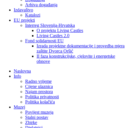
Arhiva događanja
Izdavaštvo
Katalozi
EU projekti
Interreg Slovenija-Hrvatska
O projektu Living Castles
Living Castles 2.0
Fond solidarnosti EU
Izrada projektne dokumentacije i provedba mjera
zaštite Dvorca Oršić
II faza konstrukcijske, cjelovite i energetske
obnove
Naslovna
Info
Radno vrijeme
Cijene ulaznica
Najam prostora
Politika privatnosti
Politika kolačića
Muzej
Povijest muzeja
Stalni postav
Zbirke
Djelatnici