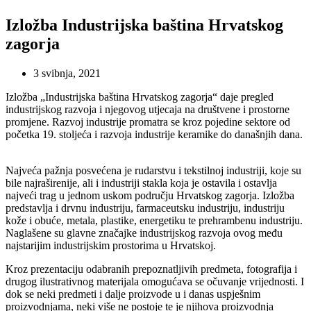
Izložba Industrijska baština Hrvatskog
zagorja
3 svibnja, 2021
Izložba „Industrijska baština Hrvatskog zagorja“ daje pregled
industrijskog razvoja i njegovog utjecaja na društvene i prostorne
promjene. Razvoj industrije promatra se kroz pojedine sektore od
početka 19. stoljeća i razvoja industrije keramike do današnjih dana.
Najveća pažnja posvećena je rudarstvu i tekstilnoj industriji, koje su
bile najraširenije, ali i industriji stakla koja je ostavila i ostavlja
najveći trag u jednom uskom području Hrvatskog zagorja. Izložba
predstavlja i drvnu industriju, farmaceutsku industriju, industriju
kože i obuće, metala, plastike, energetiku te prehrambenu industriju.
Naglašene su glavne značajke industrijskog razvoja ovog među
najstarijim industrijskim prostorima u Hrvatskoj.
Kroz prezentaciju odabranih prepoznatljivih predmeta, fotografija i
drugog ilustrativnog materijala omogućava se očuvanje vrijednosti. I
dok se neki predmeti i dalje proizvode u i danas uspješnim
proizvodnjama, neki više ne postoje te je njihova proizvodnja