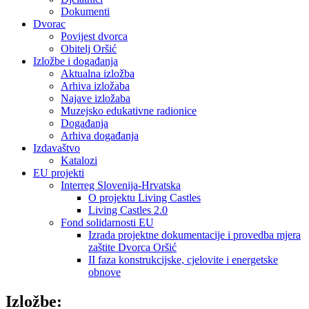
Dokumenti
Dvorac
Povijest dvorca
Obitelj Oršić
Izložbe i događanja
Aktualna izložba
Arhiva izložaba
Najave izložaba
Muzejsko edukativne radionice
Događanja
Arhiva događanja
Izdavaštvo
Katalozi
EU projekti
Interreg Slovenija-Hrvatska
O projektu Living Castles
Living Castles 2.0
Fond solidarnosti EU
Izrada projektne dokumentacije i provedba mjera
zaštite Dvorca Oršić
II faza konstrukcijske, cjelovite i energetske
obnove
Izložbe: