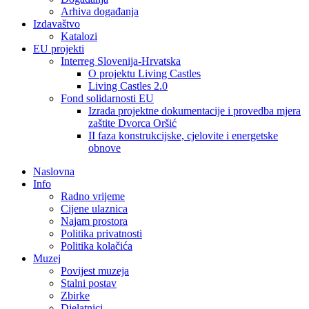
Arhiva događanja
Izdavaštvo
Katalozi
EU projekti
Interreg Slovenija-Hrvatska
O projektu Living Castles
Living Castles 2.0
Fond solidarnosti EU
Izrada projektne dokumentacije i provedba mjera
zaštite Dvorca Oršić
II faza konstrukcijske, cjelovite i energetske
obnove
Naslovna
Info
Radno vrijeme
Cijene ulaznica
Najam prostora
Politika privatnosti
Politika kolačića
Muzej
Povijest muzeja
Stalni postav
Zbirke
Djelatnici