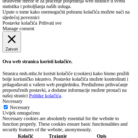
društvene mreže te za praćenje posjetitelja web stranice u svrhu
statistika i poboljšanja naših usluga.
Upute o tome kako onemogućiti pohranu kolačića možete naći na
sljedećoj poveznici
Postavke kolačića
Prihvati sve
Manage consent
Zatvori
Ova web stranica koristi kolačiće.
Stranica msb.mhz.hr koristi kolačiće (cookies) kako bismo pružili
bolje korisničko iskustvo. Postavke kolačića možete kontrolirati i
prilagođavati u vašem web pregledniku. Predlažemo prihvaćanje
preporučenih postavki, a dodatne informacije možete pronaći na
našoj stranici
Politike kolačića
.
Necessary
Necessary
Uvijek omogućeno
Necessary cookies are absolutely essential for the website to
function properly. These cookies ensure basic functionalities and
security features of the website, anonymously.
Kolačić
Trajanje
Opis