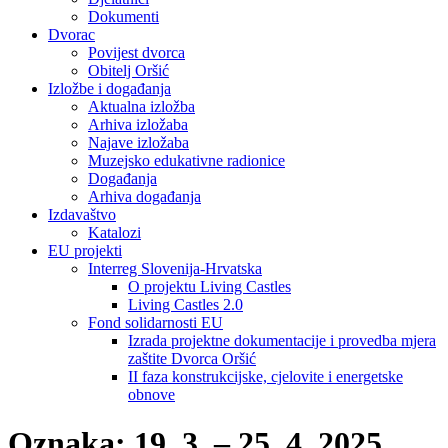
Dokumenti
Dvorac
Povijest dvorca
Obitelj Oršić
Izložbe i događanja
Aktualna izložba
Arhiva izložaba
Najave izložaba
Muzejsko edukativne radionice
Događanja
Arhiva događanja
Izdavaštvo
Katalozi
EU projekti
Interreg Slovenija-Hrvatska
O projektu Living Castles
Living Castles 2.0
Fond solidarnosti EU
Izrada projektne dokumentacije i provedba mjera
zaštite Dvorca Oršić
II faza konstrukcijske, cjelovite i energetske
obnove
Oznaka:
19. 3. – 25. 4. 2025.