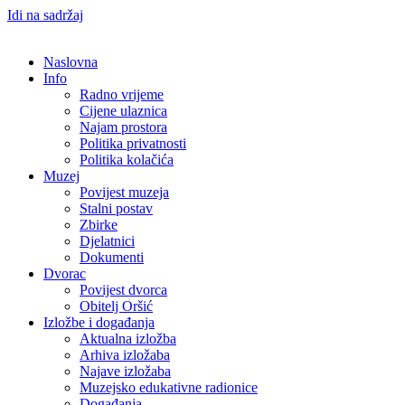
Idi na sadržaj
Naslovna
Info
Radno vrijeme
Cijene ulaznica
Najam prostora
Politika privatnosti
Politika kolačića
Muzej
Povijest muzeja
Stalni postav
Zbirke
Djelatnici
Dokumenti
Dvorac
Povijest dvorca
Obitelj Oršić
Izložbe i događanja
Aktualna izložba
Arhiva izložaba
Najave izložaba
Muzejsko edukativne radionice
Događanja