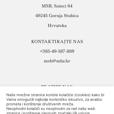
MSB, Samci 64
49245 Gornja Stubica
Hrvatska
KONTAKTIRAJTE NAS
+385-49-587-889
msb@mhz.hr
PRATITE NAS:
Naše mrežne stranice koriste kolačiće (cookies) kako bi
Vama omogućili najbolje korisničko iskustvo, za analizu
prometa i korištenje društvenih mreža.
Neophodni kolačići su neophodni za rad naše web
stranice i korištenje njegovih značajki i/ili usluga.