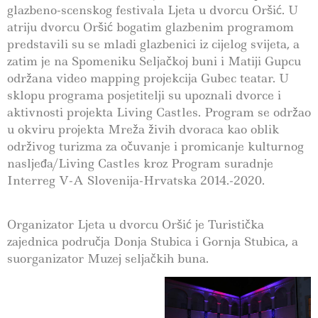
glazbeno-scenskog festivala Ljeta u dvorcu Oršić. U
atriju dvorcu Oršić bogatim glazbenim programom
predstavili su se mladi glazbenici iz cijelog svijeta, a
zatim je na Spomeniku Seljačkoj buni i Matiji Gupcu
održana video mapping projekcija Gubec teatar. U
sklopu programa posjetitelji su upoznali dvorce i
aktivnosti projekta Living Castles. Program se održao
u okviru projekta Mreža živih dvoraca kao oblik
održivog turizma za očuvanje i promicanje kulturnog
nasljeđa/Living Castles kroz Program suradnje
Interreg V-A Slovenija-Hrvatska 2014.-2020.
Organizator Ljeta u dvorcu Oršić je Turistička
zajednica područja Donja Stubica i Gornja Stubica, a
suorganizator Muzej seljačkih buna.