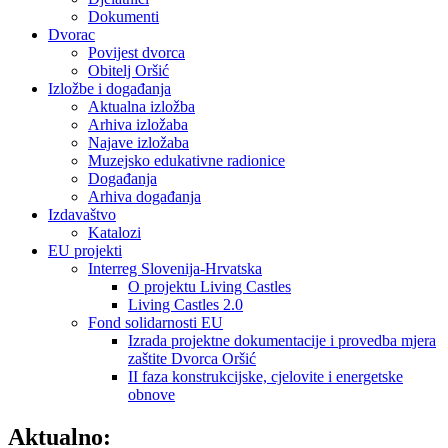
Dokumenti
Dvorac
Povijest dvorca
Obitelj Oršić
Izložbe i događanja
Aktualna izložba
Arhiva izložaba
Najave izložaba
Muzejsko edukativne radionice
Događanja
Arhiva događanja
Izdavaštvo
Katalozi
EU projekti
Interreg Slovenija-Hrvatska
O projektu Living Castles
Living Castles 2.0
Fond solidarnosti EU
Izrada projektne dokumentacije i provedba mjera
zaštite Dvorca Oršić
II faza konstrukcijske, cjelovite i energetske
obnove
Aktualno: