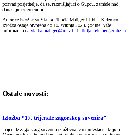
pozvati posjetitelje, da se, razmišljajući o Gupcu, zamisle nad
današnjim vremenom.
Autorice izložbe su Vlatka Filipčić Maligec i Lidija Kelemen.
Izložba ostaje otvorena do 10. svibnja 2023. godine. Više
informacija na
vlatka.maligec@mhz.hr
ili
lidija.kelemen@mhz.hr
.
Ostale novosti:
Izložba “17. trijenale zagorskog suvenira”
Trijenale zagorskog suvenira izložbena je manifestacija kojom
Muzej poziva zainteresirane autore da izrade nove suvenire na