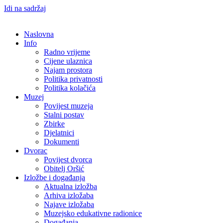
Idi na sadržaj
Naslovna
Info
Radno vrijeme
Cijene ulaznica
Najam prostora
Politika privatnosti
Politika kolačića
Muzej
Povijest muzeja
Stalni postav
Zbirke
Djelatnici
Dokumenti
Dvorac
Povijest dvorca
Obitelj Oršić
Izložbe i događanja
Aktualna izložba
Arhiva izložaba
Najave izložaba
Muzejsko edukativne radionice
Događanja