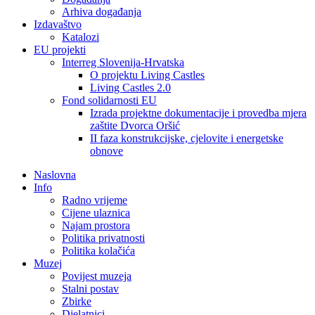
Arhiva događanja
Izdavaštvo
Katalozi
EU projekti
Interreg Slovenija-Hrvatska
O projektu Living Castles
Living Castles 2.0
Fond solidarnosti EU
Izrada projektne dokumentacije i provedba mjera
zaštite Dvorca Oršić
II faza konstrukcijske, cjelovite i energetske
obnove
Naslovna
Info
Radno vrijeme
Cijene ulaznica
Najam prostora
Politika privatnosti
Politika kolačića
Muzej
Povijest muzeja
Stalni postav
Zbirke
Djelatnici