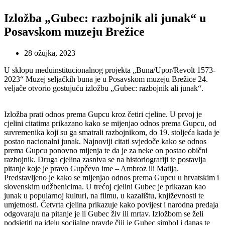
Izložba „Gubec: razbojnik ali junak“ u
Posavskom muzeju Brežice
28 ožujka, 2023
U sklopu međuinstitucionalnog projekta „Buna/Upor/Revolt 1573-
2023“ Muzej seljačkih buna je u Posavskom muzeju Brežice 24.
veljače otvorio gostujuću izložbu „Gubec: razbojnik ali junak“.
Izložba prati odnos prema Gupcu kroz četiri cjeline. U prvoj je
cjelini citatima prikazano kako se mijenjao odnos prema Gupcu, od
suvremenika koji su ga smatrali razbojnikom, do 19. stoljeća kada je
postao nacionalni junak. Najnoviji citati svjedoče kako se odnos
prema Gupcu ponovno mijenja te da je za neke on postao obični
razbojnik. Druga cjelina zasniva se na historiografiji te postavlja
pitanje koje je pravo Gupčevo ime – Ambroz ili Matija.
Predstavljeno je kako se mijenjao odnos prema Gupcu u hrvatskim i
slovenskim udžbenicima. U trećoj cjelini Gubec je prikazan kao
junak u popularnoj kulturi, na filmu, u kazalištu, književnosti te
umjetnosti. Četvrta cjelina prikazuje kako povijest i narodna predaja
odgovaraju na pitanje je li Gubec živ ili mrtav. Izložbom se želi
podsjetiti na ideju socijalne pravde čiji je Gubec simbol i danas te