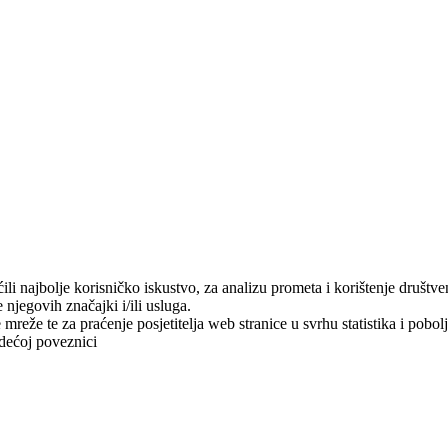
i najbolje korisničko iskustvo, za analizu prometa i korištenje društve
njegovih značajki i/ili usluga.
mreže te za praćenje posjetitelja web stranice u svrhu statistika i pobol
dećoj poveznici