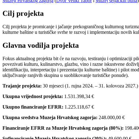
Muzeji Hrvatskog zagorja
(
Dvor Veliki Tabor
i
Muzej seljačkih buna
Cilj projekta
Cilj projekta je promicanje i jačanje prekograničnog kulturnog turizma
kulturne baštine u turističke svrhe te razvoj i implementaciju novih ku
Glavna vodilja projekta
Fokus aktualnog projekta bit će na razvoju, testiranju i optimizaciji p
povezivati kulturu, kulinarstvo, glazbu, vino i razne iskustvene doživlja
identifikaciju, interpretaciju i prezentaciju kulturne baštine) i pilot m
uključivanje ranjivih skupina u suoblikovanje turističke ponude).
Trajanje projekta:
30 mjeseci (1. rujna 2024. – 31. kolovoza 2027.)
Ukupna vrijednost projekta:
1.531.398,34 €
Ukupno financiranje EFRR:
1.225.118,67 €
Ukupna sredstva Muzeja Hrvatskog zagorja:
248.000,00 €
Financiranje EFRR za Muzeje Hrvatskog zagorja (80%):
198.40
Sufinanciranje Muzeja Hrvatskog zagorja (20%):
49.600,00 €