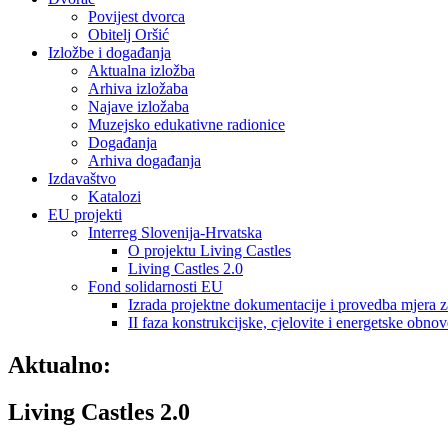
Povijest dvorca
Obitelj Oršić
Izložbe i događanja
Aktualna izložba
Arhiva izložaba
Najave izložaba
Muzejsko edukativne radionice
Događanja
Arhiva događanja
Izdavaštvo
Katalozi
EU projekti
Interreg Slovenija-Hrvatska
O projektu Living Castles
Living Castles 2.0
Fond solidarnosti EU
Izrada projektne dokumentacije i provedba mjera z
II faza konstrukcijske, cjelovite i energetske obnov
Aktualno:
Living Castles 2.0