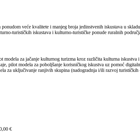
)
 ponudom veće kvalitete i manjeg broja jedinstvenih iskustava u skladu s
lturno-turističkih iskustava i kulturno-turističke ponude ruralnih područ
ilot modela za jačanje kulturnog turizma kroz različita kulturna iskustv
je, pilot modela za poboljšanje korisničkog iskustva uz pomoć digitalnih r
odela za uključivanje ranjivih skupina (nadogradnja i/ili razvoj turističk
0,00 €