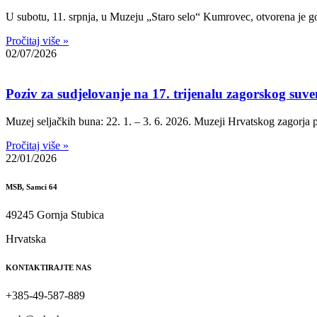
U subotu, 11. srpnja, u Muzeju „Staro selo“ Kumrovec, otvorena je go
Pročitaj više »
02/07/2026
Poziv za sudjelovanje na 17. trijenalu zagorskog suve
Muzej seljačkih buna: 22. 1. – 3. 6. 2026. Muzeji Hrvatskog zagorja p
Pročitaj više »
22/01/2026
MSB, Samci 64
49245 Gornja Stubica
Hrvatska
KONTAKTIRAJTE NAS
+385-49-587-889