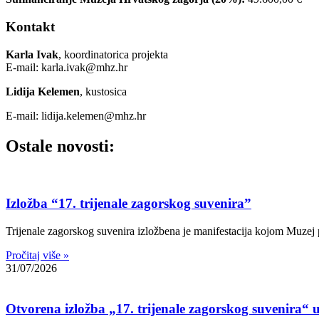
Kontakt
Karla Ivak
, koordinatorica projekta
E-mail: karla.ivak@mhz.hr
Lidija Kelemen
, kustosica
E-mail: lidija.kelemen@mhz.hr
Ostale novosti:
Izložba “17. trijenale zagorskog suvenira”
Trijenale zagorskog suvenira izložbena je manifestacija kojom Muzej p
Pročitaj više »
31/07/2026
Otvorena izložba „17. trijenale zagorskog suvenira“