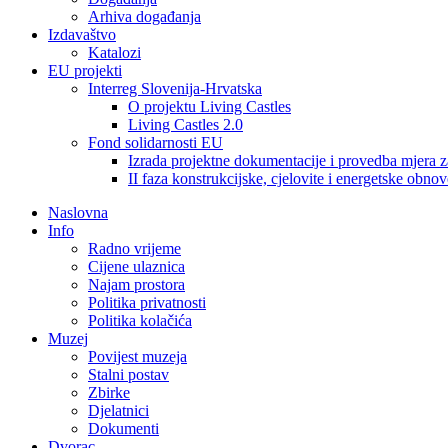
Arhiva događanja
Izdavaštvo
Katalozi
EU projekti
Interreg Slovenija-Hrvatska
O projektu Living Castles
Living Castles 2.0
Fond solidarnosti EU
Izrada projektne dokumentacije i provedba mjera z
II faza konstrukcijske, cjelovite i energetske obnov
Naslovna
Info
Radno vrijeme
Cijene ulaznica
Najam prostora
Politika privatnosti
Politika kolačića
Muzej
Povijest muzeja
Stalni postav
Zbirke
Djelatnici
Dokumenti
Dvorac