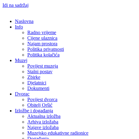
Idi na sadržaj
Naslovna
Info
Radno vrijeme
Cijene ulaznica
Najam prostora
Politika privatnosti
Politika kolačića
Muzej
Povijest muzeja
Stalni postav
Zbirke
Djelatnici
Dokumenti
Dvorac
Povijest dvorca
Obitelj Oršić
Izložbe i događanja
Aktualna izložba
Arhiva izložaba
Najave izložaba
Muzejsko edukativne radionice
Događanja