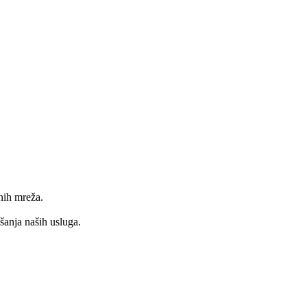
nih mreža.
jšanja naših usluga.