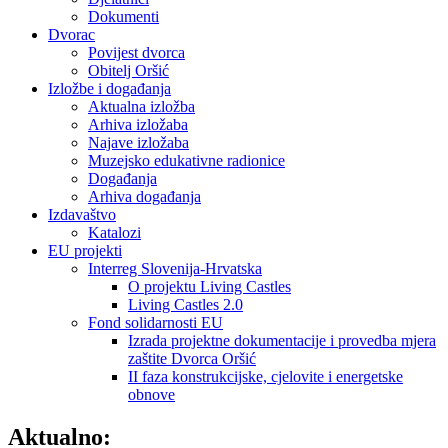
Dokumenti
Dvorac
Povijest dvorca
Obitelj Oršić
Izložbe i događanja
Aktualna izložba
Arhiva izložaba
Najave izložaba
Muzejsko edukativne radionice
Događanja
Arhiva događanja
Izdavaštvo
Katalozi
EU projekti
Interreg Slovenija-Hrvatska
O projektu Living Castles
Living Castles 2.0
Fond solidarnosti EU
Izrada projektne dokumentacije i provedba mjera
zaštite Dvorca Oršić
II faza konstrukcijske, cjelovite i energetske
obnove
Aktualno: