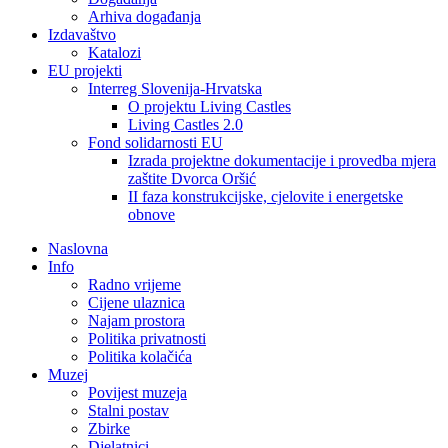
Arhiva događanja
Izdavaštvo
Katalozi
EU projekti
Interreg Slovenija-Hrvatska
O projektu Living Castles
Living Castles 2.0
Fond solidarnosti EU
Izrada projektne dokumentacije i provedba mjera
zaštite Dvorca Oršić
II faza konstrukcijske, cjelovite i energetske
obnove
Naslovna
Info
Radno vrijeme
Cijene ulaznica
Najam prostora
Politika privatnosti
Politika kolačića
Muzej
Povijest muzeja
Stalni postav
Zbirke
Djelatnici