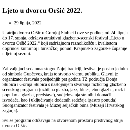
Ljeto u dvorcu Oršić 2022.
29 lipnja, 2022
U atriju dvorca Oršić u Gornjoj Stubici i ove se godine, od 24. lipnja
do 17. srpnja, održava atraktivni glazbeno-scenski festival „Ljeto u
dvorcu Oršić 2022.“ koji sadržajnom raznolikošću i kvalitetom
doprinosi kulturnoj i turističkoj ponudi Krapinsko-zagorske županije
u ljetnoj sezoni.
Zahvaljujući sedamnaestogodišnjoj tradiciji, festival je postao jednim
od simbola Gupčevog kraja te stvorio vjernu publiku. Glavni je
organizator festivala posljednjih pet godina TZ područja Donja
Stubica i Gornja Stubica s nastojanjem stvaranja različitog glazbeno-
scenskog programa (ozbiljna glazba, jazz, blues, etno glazba, rock i
popularna glazba, predstave), sudjelovanja stranih i domaćih
izvođača, kao i uključivanja dodatnih sadržaja (gastro ponuda).
Suorganizator festivala je Muzej seljačkih buna (Muzeji Hrvatskog
zagorja).
Svi se programi održavaju na otvorenom prostoru predivnog atrija
dvorca Oršić.