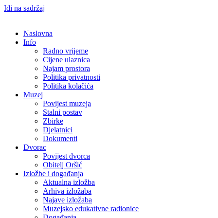
Idi na sadržaj
Naslovna
Info
Radno vrijeme
Cijene ulaznica
Najam prostora
Politika privatnosti
Politika kolačića
Muzej
Povijest muzeja
Stalni postav
Zbirke
Djelatnici
Dokumenti
Dvorac
Povijest dvorca
Obitelj Oršić
Izložbe i događanja
Aktualna izložba
Arhiva izložaba
Najave izložaba
Muzejsko edukativne radionice
Događanja