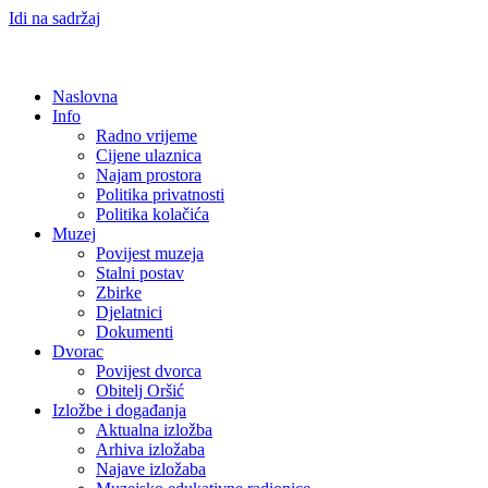
Idi na sadržaj
Naslovna
Info
Radno vrijeme
Cijene ulaznica
Najam prostora
Politika privatnosti
Politika kolačića
Muzej
Povijest muzeja
Stalni postav
Zbirke
Djelatnici
Dokumenti
Dvorac
Povijest dvorca
Obitelj Oršić
Izložbe i događanja
Aktualna izložba
Arhiva izložaba
Najave izložaba