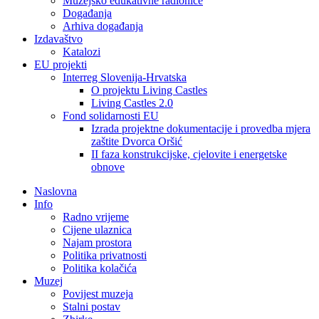
Muzejsko edukativne radionice
Događanja
Arhiva događanja
Izdavaštvo
Katalozi
EU projekti
Interreg Slovenija-Hrvatska
O projektu Living Castles
Living Castles 2.0
Fond solidarnosti EU
Izrada projektne dokumentacije i provedba mjera
zaštite Dvorca Oršić
II faza konstrukcijske, cjelovite i energetske
obnove
Naslovna
Info
Radno vrijeme
Cijene ulaznica
Najam prostora
Politika privatnosti
Politika kolačića
Muzej
Povijest muzeja
Stalni postav