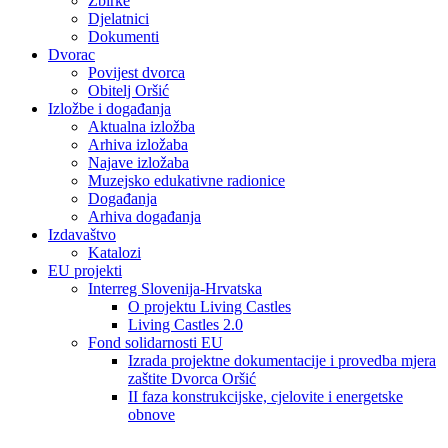
Zbirke
Djelatnici
Dokumenti
Dvorac
Povijest dvorca
Obitelj Oršić
Izložbe i događanja
Aktualna izložba
Arhiva izložaba
Najave izložaba
Muzejsko edukativne radionice
Događanja
Arhiva događanja
Izdavaštvo
Katalozi
EU projekti
Interreg Slovenija-Hrvatska
O projektu Living Castles
Living Castles 2.0
Fond solidarnosti EU
Izrada projektne dokumentacije i provedba mjera
zaštite Dvorca Oršić
II faza konstrukcijske, cjelovite i energetske
obnove