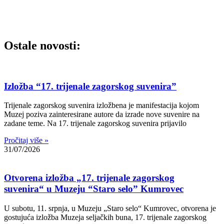
Ostale novosti:
Izložba “17. trijenale zagorskog suvenira”
Trijenale zagorskog suvenira izložbena je manifestacija kojom
Muzej poziva zainteresirane autore da izrade nove suvenire na
zadane teme. Na 17. trijenale zagorskog suvenira prijavilo
Pročitaj više »
31/07/2026
Otvorena izložba „17. trijenale zagorskog
suvenira“ u Muzeju “Staro selo” Kumrovec
U subotu, 11. srpnja, u Muzeju „Staro selo“ Kumrovec, otvorena je
gostujuća izložba Muzeja seljačkih buna, 17. trijenale zagorskog