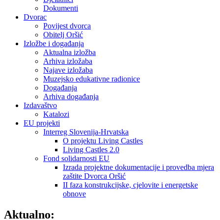
Dokumenti
Dvorac
Povijest dvorca
Obitelj Oršić
Izložbe i događanja
Aktualna izložba
Arhiva izložaba
Najave izložaba
Muzejsko edukativne radionice
Događanja
Arhiva događanja
Izdavaštvo
Katalozi
EU projekti
Interreg Slovenija-Hrvatska
O projektu Living Castles
Living Castles 2.0
Fond solidarnosti EU
Izrada projektne dokumentacije i provedba mjera
zaštite Dvorca Oršić
II faza konstrukcijske, cjelovite i energetske
obnove
Aktualno: