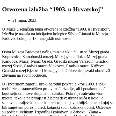
Otvorena izložba “1903. u Hrvatskoj”
21 rujna, 2023
U Muzeju seljačkih buna otvorena je izložba “1903. u Hrvatskoj”.
Izložba je nastala na inicijativu kolegice Silvije Limani iz Muzeja
Brdovec i okupila 13 muzejskih ustanova.
Osim Muzeja Brdovca i našeg muzeja uključili su se Muzej grada
Koprivnice, Samoborski muzej, Muzej grada Iloka, Muzej grada
Karlovca, Muzej Ivanić-Grada, Gradski muzej Varaždin, Gradski
muzej Sisak, Gradski muzej Vinkovci, Gradski muzej Križevci,
Gradski muzej Bjelovar i Muzej grada Crikvenice, svaki obradivši
zbivanja na svom području.
U Hrvatskom zagorju široki narodni pokret je kroz 1903. i 1904.
mobilizirao stanovništvo protiv mađarizacije, ali i potaknuo opći
bunt seljaka i nove skupine – radnika. Pokret je zahvatio više
mjesta: tako je na primjer u Zlataru devastirana kuća u kojoj je
stanovao kraljevski kotarski predstojnik i javni bilježnik te u kojoj su
bili smješteni porezni ured, kotarski sud i kotarska oblast. Oštećene
su pošte u Velikom Trgovištu i kolodvori u Zaboku i Zlatar –