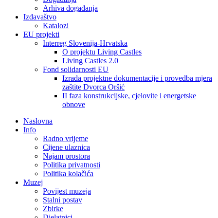
Arhiva događanja
Izdavaštvo
Katalozi
EU projekti
Interreg Slovenija-Hrvatska
O projektu Living Castles
Living Castles 2.0
Fond solidarnosti EU
Izrada projektne dokumentacije i provedba mjera
zaštite Dvorca Oršić
II faza konstrukcijske, cjelovite i energetske
obnove
Naslovna
Info
Radno vrijeme
Cijene ulaznica
Najam prostora
Politika privatnosti
Politika kolačića
Muzej
Povijest muzeja
Stalni postav
Zbirke
Djelatnici