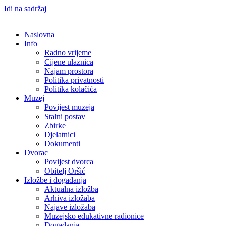
Idi na sadržaj
Naslovna
Info
Radno vrijeme
Cijene ulaznica
Najam prostora
Politika privatnosti
Politika kolačića
Muzej
Povijest muzeja
Stalni postav
Zbirke
Djelatnici
Dokumenti
Dvorac
Povijest dvorca
Obitelj Oršić
Izložbe i događanja
Aktualna izložba
Arhiva izložaba
Najave izložaba
Muzejsko edukativne radionice
Događanja