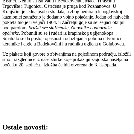
Bistrici. Nemiri su zahvatili i Bedekovčinu, Mače, Hrašćinu
Trgovište i Tugonicu. Oštećena je pruga kod Poznanovca. U
Konjščini je jedna osoba stradala, a zbog nemira u lepoglavskoj
kaznionici zatraženo je dodatno vojno pojačanje. Jedan od najvećih
pokreta bio je u veljači 1904. u Začretju gdje su se seljaci okupili
pod parolom:
Srušiti sve službenike, činovnike i odbornike
općinske
. Pobunili su se i rudari iz krapinskog ugljenokopa.
Smatralo se da postoji opasnost i od izbijanja pobuna u tvornici
keramike i cigle u Bedekovčini i u rudniku ugljena u Golubovcu.
Uz plakate koji govore o zbivanjima na pojedinom području, izložili
smo i razglednice iz naše zbirke koje prikazuju zagorska naselja na
početku 20. stoljeća. Izložba će biti otvorena do 3. listopada.
Ostale novosti: