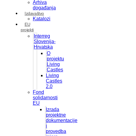
Arhiva
događanja
Izdavaštvo
Katalozi
EU
projekti
Interreg
Slovenija-
Hrvatska
O
projektu
Living
Castles
Living
Castles
2.0
Fond
solidarnosti
EU
Izrada
projektne
dokumentacije
i
provedba