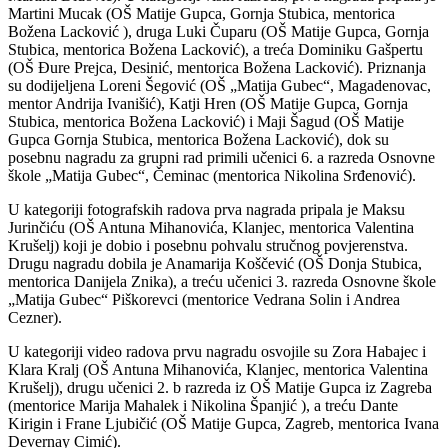
Martini Mucak (OŠ Matije Gupca, Gornja Stubica, mentorica
Božena Lacković ), druga Luki Čuparu (OŠ Matije Gupca, Gornja
Stubica, mentorica Božena Lacković), a treća Dominiku Gašpertu
(OŠ Đure Prejca, Desinić, mentorica Božena Lacković). Priznanja
su dodijeljena Loreni Šegović (OŠ „Matija Gubec“, Magadenovac,
mentor Andrija Ivanišić), Katji Hren (OŠ Matije Gupca, Gornja
Stubica, mentorica Božena Lacković) i Maji Šagud (OŠ Matije
Gupca Gornja Stubica, mentorica Božena Lacković), dok su
posebnu nagradu za grupni rad primili učenici 6. a razreda Osnovne
škole „Matija Gubec“, Čeminac (mentorica Nikolina Srđenović).
U kategoriji fotografskih radova prva nagrada pripala je Maksu
Jurinčiću (OŠ Antuna Mihanovića, Klanjec, mentorica Valentina
Krušelj) koji je dobio i posebnu pohvalu stručnog povjerenstva.
Drugu nagradu dobila je Anamarija Koščević (OŠ Donja Stubica,
mentorica Danijela Znika), a treću učenici 3. razreda Osnovne škole
„Matija Gubec“ Piškorevci (mentorice Vedrana Solin i Andrea
Cezner).
U kategoriji video radova prvu nagradu osvojile su Zora Habajec i
Klara Kralj (OŠ Antuna Mihanovića, Klanjec, mentorica Valentina
Krušelj), drugu učenici 2. b razreda iz OŠ Matije Gupca iz Zagreba
(mentorice Marija Mahalek i Nikolina Španjić ), a treću Dante
Kirigin i Frane Ljubičić (OŠ Matije Gupca, Zagreb, mentorica Ivana
Devernay Cimić).