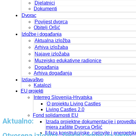
Djelatnici
Dokumenti
Dvorac
Povijest dvorca
Obitelj Oršić
Izložbe i događanja
Aktualna izložba
Arhiva izložaba
Najave izložaba
Muzejsko edukativne radionice
Događanja
Arhiva događanja
Izdavaštvo
Katalozi
EU projekti
Interreg Slovenija-Hrvatska
O projektu Living Castles
Living Castles 2.0
Fond solidarnosti EU
Aktualno:
Izrada projektne dokumentacije i provedb
mjera zaštite Dvorca Oršić
II faza konstrukcijske, cjelovite i energetsk
Otvorena izložba „Dječji radovi na temu