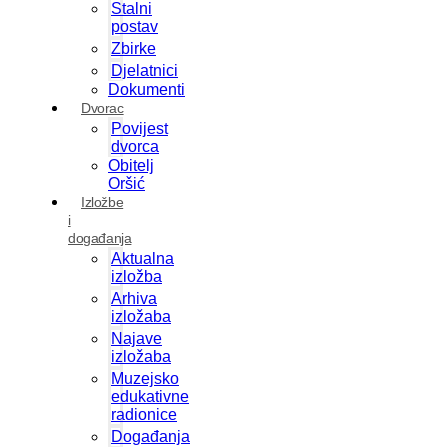
Stalni
postav
Zbirke
Djelatnici
Dokumenti
Dvorac
Povijest
dvorca
Obitelj
Oršić
Izložbe
i
događanja
Aktualna
izložba
Arhiva
izložaba
Najave
izložaba
Muzejsko
edukativne
radionice
Događanja