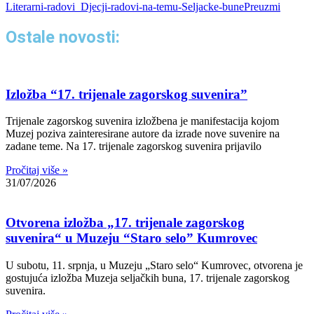
Literarni-radovi_Djecji-radovi-na-temu-Seljacke-bune
Preuzmi
Ostale novosti:
Izložba “17. trijenale zagorskog suvenira”
Trijenale zagorskog suvenira izložbena je manifestacija kojom
Muzej poziva zainteresirane autore da izrade nove suvenire na
zadane teme. Na 17. trijenale zagorskog suvenira prijavilo
Pročitaj više »
31/07/2026
Otvorena izložba „17. trijenale zagorskog
suvenira“ u Muzeju “Staro selo” Kumrovec
U subotu, 11. srpnja, u Muzeju „Staro selo“ Kumrovec, otvorena je
gostujuća izložba Muzeja seljačkih buna, 17. trijenale zagorskog
suvenira.