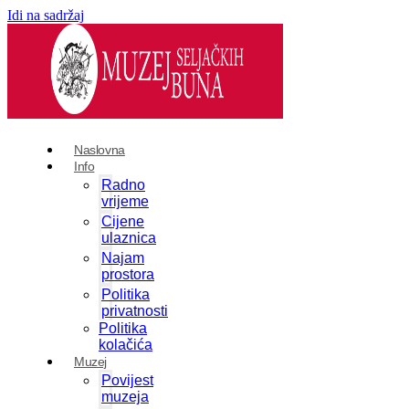
Idi na sadržaj
Naslovna
Info
Radno
vrijeme
Cijene
ulaznica
Najam
prostora
Politika
privatnosti
Politika
kolačića
Muzej
Povijest
muzeja