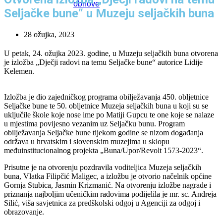
obnove
Seljačke bune“ u Muzeju seljačkih buna
28 ožujka, 2023
U petak, 24. ožujka 2023. godine, u Muzeju seljačkih buna otvorena
je izložba „Dječji radovi na temu Seljačke bune“ autorice Lidije
Kelemen.
Izložba je dio zajedničkog programa obilježavanja 450. obljetnice
Seljačke bune te 50. obljetnice Muzeja seljačkih buna u koji su se
uključile škole koje nose ime po Matiji Gupcu te one koje se nalaze
u mjestima povijesno vezanim uz Seljačku bunu. Program
obilježavanja Seljačke bune tijekom godine se nizom događanja
održava u hrvatskim i slovenskim muzejima u sklopu
međuinstitucionalnog projekta „Buna/Upor/Revolt 1573-2023“.
Prisutne je na otvorenju pozdravila voditeljica Muzeja seljačkih
buna, Vlatka Filipčić Maligec, a izložbu je otvorio načelnik općine
Gornja Stubica, Jasmin Krizmanić. Na otvorenju izložbe nagrade i
priznanja najboljim učeničkim radovima podijelila je mr. sc. Andreja
Silić, viša savjetnica za predškolski odgoj u Agenciji za odgoj i
obrazovanje.