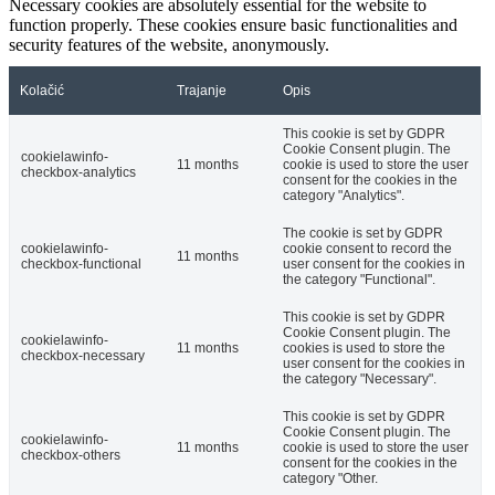
Necessary cookies are absolutely essential for the website to
function properly. These cookies ensure basic functionalities and
security features of the website, anonymously.
Kolačić
Trajanje
Opis
This cookie is set by GDPR
Cookie Consent plugin. The
cookielawinfo-
11 months
cookie is used to store the user
checkbox-analytics
consent for the cookies in the
category "Analytics".
The cookie is set by GDPR
cookielawinfo-
cookie consent to record the
11 months
checkbox-functional
user consent for the cookies in
the category "Functional".
This cookie is set by GDPR
Cookie Consent plugin. The
cookielawinfo-
11 months
cookies is used to store the
checkbox-necessary
user consent for the cookies in
the category "Necessary".
This cookie is set by GDPR
Cookie Consent plugin. The
cookielawinfo-
11 months
cookie is used to store the user
checkbox-others
consent for the cookies in the
category "Other.