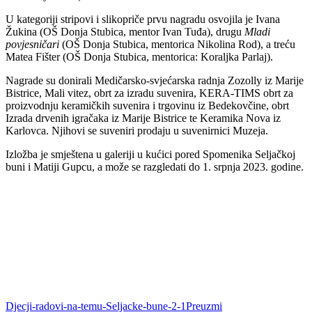
U kategoriji stripovi i slikopriče prvu nagradu osvojila je Ivana
Žukina (OŠ Donja Stubica, mentor Ivan Tuđa), drugu
Mladi
povjesničari
(OŠ Donja Stubica, mentorica Nikolina Rod), a treću
Matea Fišter (OŠ Donja Stubica, mentorica: Koraljka Parlaj).
Nagrade su donirali Medičarsko-svjećarska radnja Zozolly iz Marije
Bistrice, Mali vitez, obrt za izradu suvenira, KERA-TIMS obrt za
proizvodnju keramičkih suvenira i trgovinu iz Bedekovčine, obrt
Izrada drvenih igračaka iz Marije Bistrice te Keramika Nova iz
Karlovca. Njihovi se suveniri prodaju u suvenirnici Muzeja.
Izložba je smještena u galeriji u kućici pored Spomenika Seljačkoj
buni i Matiji Gupcu, a može se razgledati do 1. srpnja 2023. godine.
Djecji-radovi-na-temu-Seljacke-bune-2-1
Preuzmi