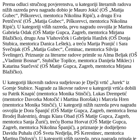
Prema odluci stručnog povjerenstva, u kategoriji literarnih radova
nižih razreda prvu nagradu dobio je Mauro Jokić (OŠ „Matija
Gubec“, Piškorevci, mentorica Nikolina Ripić), a drugu Eva
Petričević (OŠ „Matija Gubec“, Piškorevci, mentorica Nikolina
Ripić). U kategoriji viših razreda, prvu nagradu osvojila je Marina
Gabriela Odak (OŠ Matije Gupca, Zagreb, mentorica Mirjana
Blažičko), drugu Ana Vlahoviček i Gabrijela Hanžek (OŠ Donja
Stubica, mentorica Danica Leštek), a treću Marija Pranjić i Sara
Svečnjak (OŠ „Matija Gubec“, Čeminac, mentorica Silvija
Švelinger). Priznanje za literarne radove primile su Alma Beljak (OŠ
„Vladimir Bosnar“, Stubičke Toplice, mentorica Danijela Miklec) i
Katarina Starčević (OŠ Matije Gupca, Zagreb, mentorica Mirjana
Blažičko).
U kategoriji likovnih radova sudjelovao je Dječji vrtić „Jurek“ iz
Gornje Stubice. Nagrade za likovne radove u kategoriji vrtića dobili
su Patrik Knapić (mentorica Monika Stinčić), Lukas Drempetić
(mentorice Davorka Motočić i Martina Borošak) i Marcela Hren
(mentorica Monika Stinčić). U kategoriji nižih razreda prvu nagradu
osvojila je Dora Španjić (OŠ Matije Gupca, Zagreb, mentorica Irena
Brodej Balestrin), drugu Klara Obad (OŠ Matije Gupca, Zagreb,
mentorica Sanja Žurić), treću Borna Horvat (OŠ Matije Gupca,
Zagreb, mentorica Nikolina Španjić), a priznanje je dodijeljeno
Davidu Puhalu (OŠ Sveta Nedjelja, PŠ Kerestinec, mentorica
Martina Didović). U kategoriji viših razreda, prva nagrada pripala je