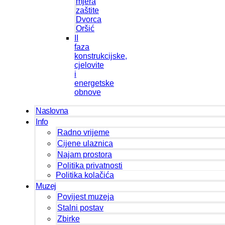
mjera
zaštite
Dvorca
Oršić
II
faza
konstrukcijske,
cjelovite
i
energetske
obnove
Naslovna
Info
Radno vrijeme
Cijene ulaznica
Najam prostora
Politika privatnosti
Politika kolačića
Muzej
Povijest muzeja
Stalni postav
Zbirke