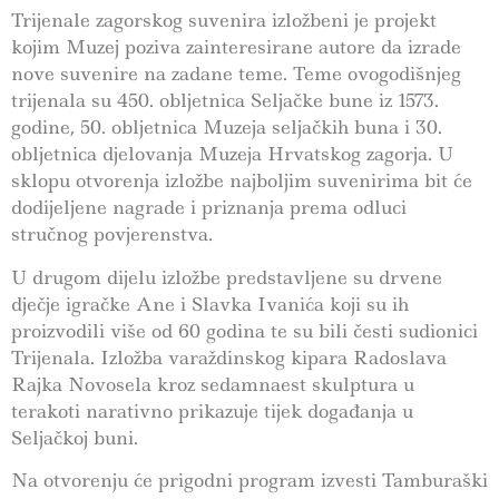
Trijenale zagorskog suvenira izložbeni je projekt
kojim Muzej poziva zainteresirane autore da izrade
nove suvenire na zadane teme. Teme ovogodišnjeg
trijenala su 450. obljetnica Seljačke bune iz 1573.
godine, 50. obljetnica Muzeja seljačkih buna i 30.
obljetnica djelovanja Muzeja Hrvatskog zagorja. U
sklopu otvorenja izložbe najboljim suvenirima bit će
dodijeljene nagrade i priznanja prema odluci
stručnog povjerenstva.
U drugom dijelu izložbe predstavljene su drvene
dječje igračke Ane i Slavka Ivanića koji su ih
proizvodili više od 60 godina te su bili česti sudionici
Trijenala. Izložba varaždinskog kipara Radoslava
Rajka Novosela kroz sedamnaest skulptura u
terakoti narativno prikazuje tijek događanja u
Seljačkoj buni.
Na otvorenju će prigodni program izvesti Tamburaški