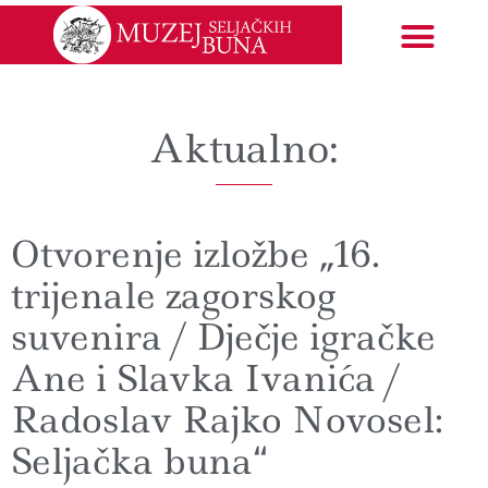
Izložbe i događanja
EU projekti
Aktualno:
Otvorenje izložbe „16.
trijenale zagorskog
suvenira / Dječje igračke
Ane i Slavka Ivanića /
Radoslav Rajko Novosel:
Seljačka buna“