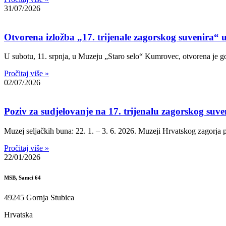
31/07/2026
Otvorena izložba „17. trijenale zagorskog suvenira“
U subotu, 11. srpnja, u Muzeju „Staro selo“ Kumrovec, otvorena je go
Pročitaj više »
02/07/2026
Poziv za sudjelovanje na 17. trijenalu zagorskog suve
Muzej seljačkih buna: 22. 1. – 3. 6. 2026. Muzeji Hrvatskog zagorja p
Pročitaj više »
22/01/2026
MSB, Samci 64
49245 Gornja Stubica
Hrvatska