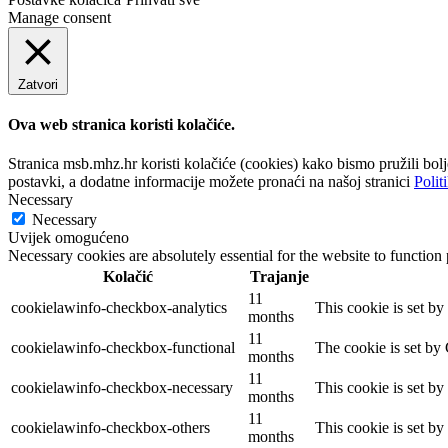
Manage consent
Zatvori
Ova web stranica koristi kolačiće.
Stranica msb.mhz.hr koristi kolačiće (cookies) kako bismo pružili bo
postavki, a dodatne informacije možete pronaći na našoj stranici
Polit
Necessary
Necessary
Uvijek omogućeno
Necessary cookies are absolutely essential for the website to function
Kolačić
Trajanje
11
cookielawinfo-checkbox-analytics
This cookie is set b
months
11
cookielawinfo-checkbox-functional
The cookie is set by
months
11
cookielawinfo-checkbox-necessary
This cookie is set b
months
11
cookielawinfo-checkbox-others
This cookie is set b
months