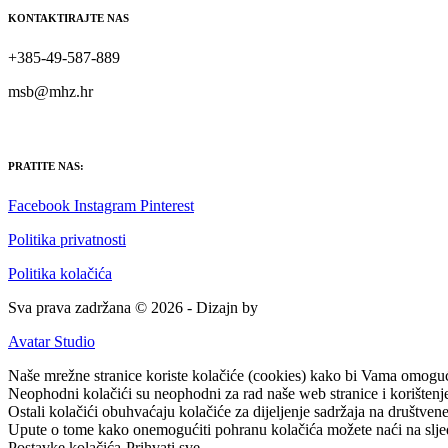
KONTAKTIRAJTE NAS
+385-49-587-889
msb@mhz.hr
PRATITE NAS:
Facebook
Instagram
Pinterest
Politika privatnosti
Politika kolačića
Sva prava zadržana © 2026 - Dizajn by
Avatar Studio
Naše mrežne stranice koriste kolačiće (cookies) kako bi Vama omogućil
Neophodni kolačići su neophodni za rad naše web stranice i korištenje 
Ostali kolačići obuhvaćaju kolačiće za dijeljenje sadržaja na društvene 
Upute o tome kako onemogućiti pohranu kolačića možete naći na slje
Postavke kolačića
Prihvati sve