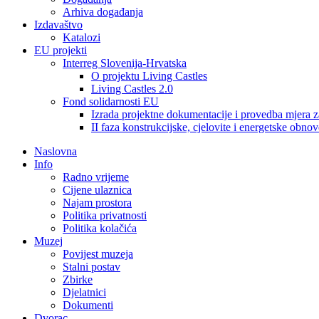
Arhiva događanja
Izdavaštvo
Katalozi
EU projekti
Interreg Slovenija-Hrvatska
O projektu Living Castles
Living Castles 2.0
Fond solidarnosti EU
Izrada projektne dokumentacije i provedba mjera z
II faza konstrukcijske, cjelovite i energetske obnov
Naslovna
Info
Radno vrijeme
Cijene ulaznica
Najam prostora
Politika privatnosti
Politika kolačića
Muzej
Povijest muzeja
Stalni postav
Zbirke
Djelatnici
Dokumenti
Dvorac