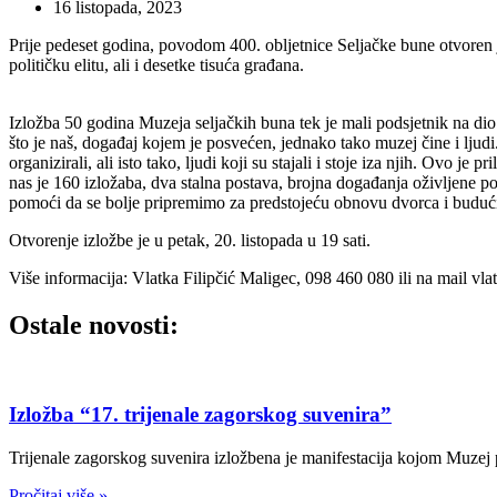
16 listopada, 2023
Prije pedeset godina, povodom 400. obljetnice Seljačke bune otvore
političku elitu, ali i desetke tisuća građana.
Izložba 50 godina Muzeja seljačkih buna tek je mali podsjetnik na dio 
što je naš, događaj kojem je posvećen, jednako tako muzej čine i ljudi.
organizirali, ali isto tako, ljudi koji su stajali i stoje iza njih. Ovo j
nas je 160 izložaba, dva stalna postava, brojna događanja oživljene po
pomoći da se bolje pripremimo za predstojeću obnovu dvorca i budući 
Otvorenje izložbe je u petak, 20. listopada u 19 sati.
Više informacija: Vlatka Filipčić Maligec, 098 460 080 ili na mail v
Ostale novosti:
Izložba “17. trijenale zagorskog suvenira”
Trijenale zagorskog suvenira izložbena je manifestacija kojom Muzej p
Pročitaj više »