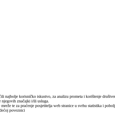
i najbolje korisničko iskustvo, za analizu prometa i korištenje društve
njegovih značajki i/ili usluga.
mreže te za praćenje posjetitelja web stranice u svrhu statistika i pobol
dećoj poveznici