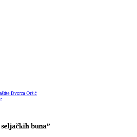
aštite Dvorca Oršić
e
 seljačkih buna”