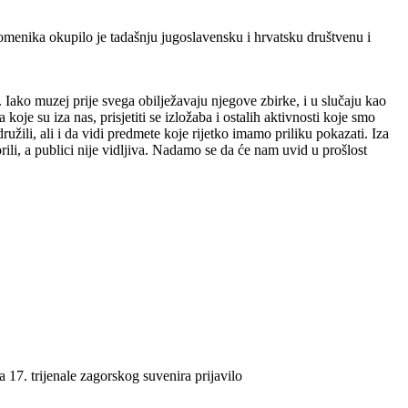
enika okupilo je tadašnju jugoslavensku i hrvatsku društvenu i
 Iako muzej prije svega obilježavaju njegove zbirke, i u slučaju kao
je su iza nas, prisjetiti se izložaba i ostalih aktivnosti koje smo
 družili, ali i da vidi predmete koje rijetko imamo priliku pokazati. Iza
ili, a publici nije vidljiva. Nadamo se da će nam uvid u prošlost
17. trijenale zagorskog suvenira prijavilo