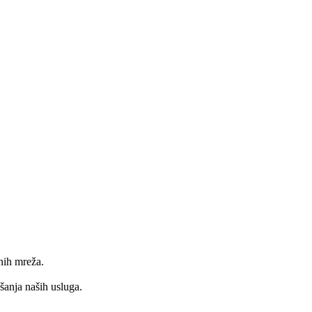
nih mreža.
jšanja naših usluga.