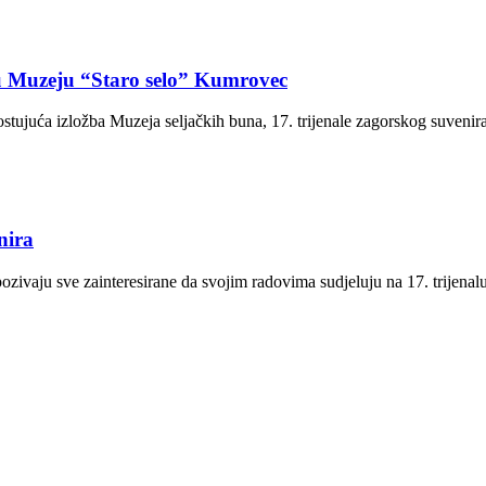
 u Muzeju “Staro selo” Kumrovec
stujuća izložba Muzeja seljačkih buna, 17. trijenale zagorskog suvenira
nira
ozivaju sve zainteresirane da svojim radovima sudjeluju na 17. trijena