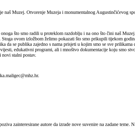
n je naš Muzej. Otvorenje Muzeja i monumentalnog Augustinčićevog spom
onoga što smo radili u proteklom razdoblju i na ono što čini naš Muzej.
 Stoga ovom izložbom želimo pokazati što smo prikupili tijekom godina ko
e prilika da se publika zajedno s nama prisjeti u kojim smo se sve prilikama
vijesti, edukativni programi, ali i mnoštvo dokumentacije koju smo stvor
novi stalni postav.
latka.maligec@mhz.hr.
oziva zainteresirane autore da izrade nove suvenire na zadane teme. Na 