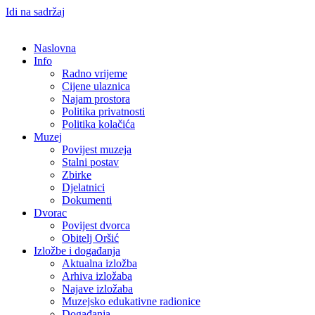
Idi na sadržaj
Naslovna
Info
Radno vrijeme
Cijene ulaznica
Najam prostora
Politika privatnosti
Politika kolačića
Muzej
Povijest muzeja
Stalni postav
Zbirke
Djelatnici
Dokumenti
Dvorac
Povijest dvorca
Obitelj Oršić
Izložbe i događanja
Aktualna izložba
Arhiva izložaba
Najave izložaba
Muzejsko edukativne radionice
Događanja