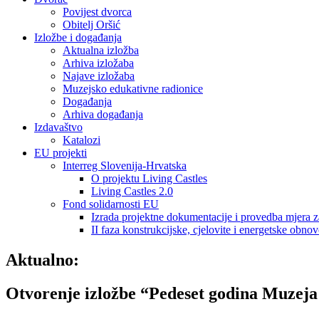
Povijest dvorca
Obitelj Oršić
Izložbe i događanja
Aktualna izložba
Arhiva izložaba
Najave izložaba
Muzejsko edukativne radionice
Događanja
Arhiva događanja
Izdavaštvo
Katalozi
EU projekti
Interreg Slovenija-Hrvatska
O projektu Living Castles
Living Castles 2.0
Fond solidarnosti EU
Izrada projektne dokumentacije i provedba mjera z
II faza konstrukcijske, cjelovite i energetske obnov
Aktualno:
Otvorenje izložbe “Pedeset godina Muzeja