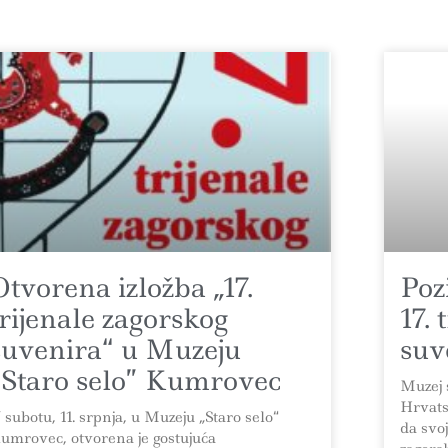
Otvorena izložba „17.
Poz
trijenale zagorskog
17.
suvenira“ u Muzeju
suv
“Staro selo” Kumrovec
Muzej s
Hrvats
 subotu, 11. srpnja, u Muzeju „Staro selo“
da svo
umrovec, otvorena je gostujuća