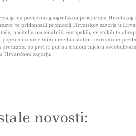
rekreacije na povijesno-geografskim prostorima Hrvatskog 
 razvoj te pridonosili promociji Hrvatskog zagorja u Hrva
aše, nositelje nacionalnih, europskih, svjetskih te olimpi
a, popraćenu vrijednim i među ostalim i raritetnim pred
 predmeta po prvi je put na jednom mjestu sveobuhvatno
a u Hrvatskom zagorju.
tale novosti: