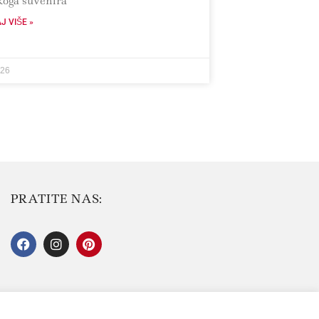
koga suvenira
J VIŠE »
026
PRATITE NAS: