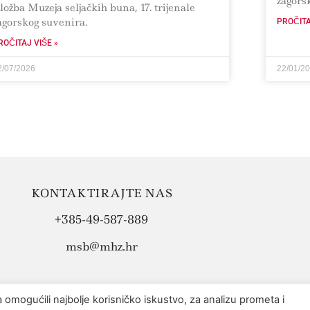
zagors
zložba Muzeja seljačkih buna, 17. trijenale
agorskog suvenira.
PROČITA
ROČITAJ VIŠE »
2/07/2026
22/01/2
KONTAKTIRAJTE NAS
+385-49-587-889
msb@mhz.hr
omogućili najbolje korisničko iskustvo, za analizu prometa i