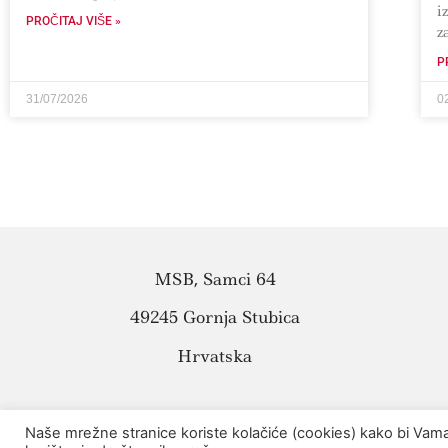
i
PROČITAJ VIŠE »
z
P
31/07/2026
0
MSB, Samci 64
49245 Gornja Stubica
Hrvatska
Naše mrežne stranice koriste kolačiće (cookies) kako bi Vama 