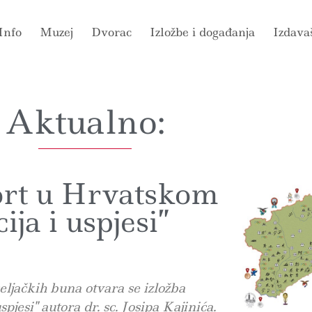
Info
Muzej
Dvorac
Izložbe i događanja
Izdava
Aktualno:
port u Hrvatskom
cija i uspjesi”
seljačkih buna otvara se izložba
pjesi" autora dr. sc. Josipa Kajinića.