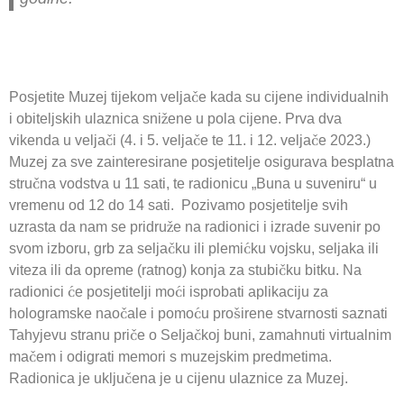
Posjetite Muzej tijekom veljače kada su cijene individualnih
i obiteljskih ulaznica snižene u pola cijene. Prva dva
vikenda u veljači (4. i 5. veljače te 11. i 12. veljače 2023.)
Muzej za sve zainteresirane posjetitelje osigurava besplatna
stručna vodstva u 11 sati, te radionicu „Buna u suveniru“ u
vremenu od 12 do 14 sati. Pozivamo posjetitelje svih
uzrasta da nam se pridruže na radionici i izrade suvenir po
svom izboru, grb za seljačku ili plemićku vojsku, seljaka ili
viteza ili da opreme (ratnog) konja za stubičku bitku. Na
radionici će posjetitelji moći isprobati aplikaciju za
hologramske naočale i pomoću proširene stvarnosti saznati
Tahyjevu stranu priče o Seljačkoj buni, zamahnuti virtualnim
mačem i odigrati memori s muzejskim predmetima.
Radionica je uključena je u cijenu ulaznice za Muzej.