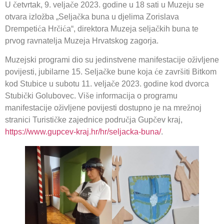
U četvrtak, 9. veljače 2023. godine u 18 sati u Muzeju se
otvara izložba „Seljačka buna u djelima Zorislava
Drempetića Hrčića“, direktora Muzeja seljačkih buna te
prvog ravnatelja Muzeja Hrvatskog zagorja.
Muzejski programi dio su jedinstvene manifestacije oživljene
povijesti, jubilarne 15. Seljačke bune koja će završiti Bitkom
kod Stubice u subotu 11. veljače 2023. godine kod dvorca
Stubički Golubovec. Više informacija o programu
manifestacije oživljene povijesti dostupno je na mrežnoj
stranici Turističke zajednice područja Gupčev kraj,
https://www.gupcev-kraj.hr/hr/seljacka-buna/
.