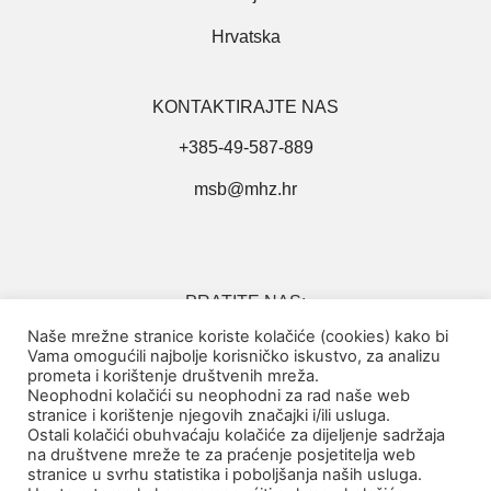
Hrvatska
KONTAKTIRAJTE NAS
+385-49-587-889
msb@mhz.hr
PRATITE NAS:
Naše mrežne stranice koriste kolačiće (cookies) kako bi
Vama omogućili najbolje korisničko iskustvo, za analizu
prometa i korištenje društvenih mreža.
Neophodni kolačići su neophodni za rad naše web
stranice i korištenje njegovih značajki i/ili usluga.
Ostali kolačići obuhvaćaju kolačiće za dijeljenje sadržaja
na društvene mreže te za praćenje posjetitelja web
Politika privatnosti
stranice u svrhu statistika i poboljšanja naših usluga.