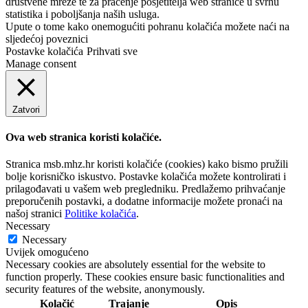
društvene mreže te za praćenje posjetitelja web stranice u svrhu
statistika i poboljšanja naših usluga.
Upute o tome kako onemogućiti pohranu kolačića možete naći na
sljedećoj poveznici
Postavke kolačića
Prihvati sve
Manage consent
Zatvori
Ova web stranica koristi kolačiće.
Stranica msb.mhz.hr koristi kolačiće (cookies) kako bismo pružili
bolje korisničko iskustvo. Postavke kolačića možete kontrolirati i
prilagođavati u vašem web pregledniku. Predlažemo prihvaćanje
preporučenih postavki, a dodatne informacije možete pronaći na
našoj stranici
Politike kolačića
.
Necessary
Necessary
Uvijek omogućeno
Necessary cookies are absolutely essential for the website to
function properly. These cookies ensure basic functionalities and
security features of the website, anonymously.
Kolačić
Trajanje
Opis