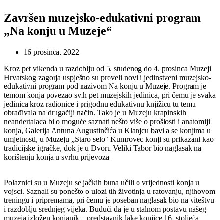
Završen muzejsko-edukativni program
„Na konju u Muzeje“
16 prosinca, 2022
Kroz pet vikenda u razdoblju od 5. studenog do 4. prosinca Muzeji
Hrvatskog zagorja uspješno su proveli novi i jedinstveni muzejsko-
edukativni program pod nazivom Na konju u Muzeje. Program je
temom konja povezao svih pet muzejskih jedinica, pri čemu je svaka
jedinica kroz radionice i prigodnu edukativnu knjižicu tu temu
obrađivala na drugačiji način. Tako je u Muzeju krapinskih
neandertalaca bilo moguće saznati nešto više o prošlosti i anatomiji
konja, Galerija Antuna Augustinčića u Klanjcu bavila se konjima u
umjetnosti, u Muzeju „Staro selo“ Kumrovec konji su prikazani kao
tradicijske igračke, dok je u Dvoru Veliki Tabor bio naglasak na
korištenju konja u svrhu prijevoza.
Polaznici su u Muzeju seljačkih buna učili o vrijednosti konja u
vojsci. Saznali su ponešto o ulozi tih životinja u ratovanju, njihovom
treningu i pripremama, pri čemu je poseban naglasak bio na viteštvu
i razdoblju srednjeg vijeka. Budući da je u stalnom postavu našeg
muzeja izložen konjanik – predstavnik lake konjice 16. stoljeća,