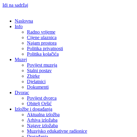
Idi na sadržaj
Naslovna
Info
Radno vrijeme
Cijene ulaznica
Najam prostora
Politika privatnosti
Politika kolačića
Muzej
Povijest muzeja
Stalni postav
Zbirke
Djelatnici
Dokumenti
Dvorac
Povijest dvorca
Obitelj Oršić
Izložbe i događanja
Aktualna izložba
Arhiva izložaba
Najave izložaba
Muzejsko edukativne radionice
Događanja