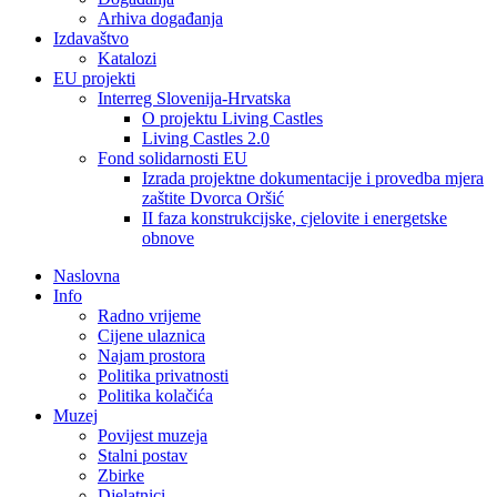
Arhiva događanja
Izdavaštvo
Katalozi
EU projekti
Interreg Slovenija-Hrvatska
O projektu Living Castles
Living Castles 2.0
Fond solidarnosti EU
Izrada projektne dokumentacije i provedba mjera
zaštite Dvorca Oršić
II faza konstrukcijske, cjelovite i energetske
obnove
Naslovna
Info
Radno vrijeme
Cijene ulaznica
Najam prostora
Politika privatnosti
Politika kolačića
Muzej
Povijest muzeja
Stalni postav
Zbirke
Djelatnici