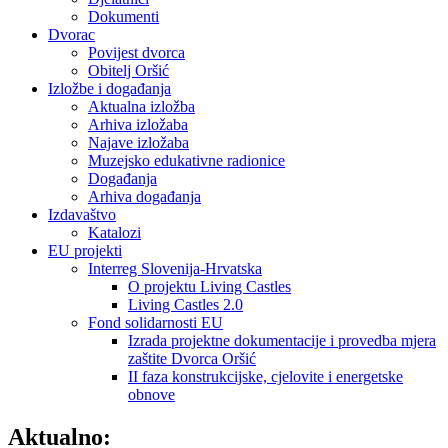
Dokumenti
Dvorac
Povijest dvorca
Obitelj Oršić
Izložbe i događanja
Aktualna izložba
Arhiva izložaba
Najave izložaba
Muzejsko edukativne radionice
Događanja
Arhiva događanja
Izdavaštvo
Katalozi
EU projekti
Interreg Slovenija-Hrvatska
O projektu Living Castles
Living Castles 2.0
Fond solidarnosti EU
Izrada projektne dokumentacije i provedba mjera
zaštite Dvorca Oršić
II faza konstrukcijske, cjelovite i energetske
obnove
Aktualno: