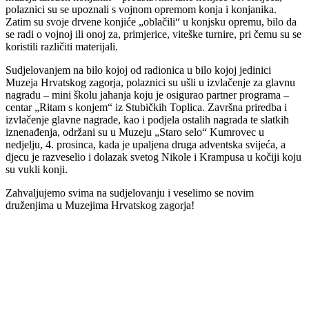
polaznici su se upoznali s vojnom opremom konja i konjanika.
Zatim su svoje drvene konjiće „oblačili“ u konjsku opremu, bilo da
se radi o vojnoj ili onoj za, primjerice, viteške turnire, pri čemu su se
koristili različiti materijali.
Sudjelovanjem na bilo kojoj od radionica u bilo kojoj jedinici
Muzeja Hrvatskog zagorja, polaznici su ušli u izvlačenje za glavnu
nagradu – mini školu jahanja koju je osigurao partner programa –
centar „Ritam s konjem“ iz Stubičkih Toplica. Završna priredba i
izvlačenje glavne nagrade, kao i podjela ostalih nagrada te slatkih
iznenađenja, održani su u Muzeju „Staro selo“ Kumrovec u
nedjelju, 4. prosinca, kada je upaljena druga adventska svijeća, a
djecu je razveselio i dolazak svetog Nikole i Krampusa u kočiji koju
su vukli konji.
Zahvaljujemo svima na sudjelovanju i veselimo se novim
druženjima u Muzejima Hrvatskog zagorja!