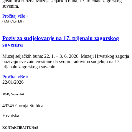
gostujuća izložba Muzeja seljačkih buna, 17. trijenale zagorskog
suvenira.
Pročitaj više »
02/07/2026
Poziv za sudjelovanje na 17. trijenalu zagorskog
suvenira
Muzej seljačkih buna: 22. 1. – 3. 6. 2026. Muzeji Hrvatskog zagorja
pozivaju sve zainteresirane da svojim radovima sudjeluju na 17.
trijenalu zagorskoga suvenira
Pročitaj više »
22/01/2026
MSB, Samci 64
49245 Gornja Stubica
Hrvatska
KONTAKTIRAJTE NAS