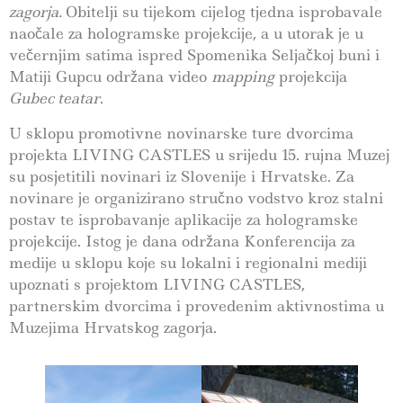
zagorja.
Obitelji su tijekom cijelog tjedna isprobavale
naočale za hologramske projekcije, a u utorak je u
večernjim satima ispred Spomenika Seljačkoj buni i
Matiji Gupcu održana video
mapping
projekcija
Gubec teatar
.
U sklopu promotivne novinarske ture dvorcima
projekta LIVING CASTLES u srijedu 15. rujna Muzej
su posjetitili novinari iz Slovenije i Hrvatske. Za
novinare je organizirano stručno vodstvo kroz stalni
postav te isprobavanje aplikacije za hologramske
projekcije. Istog je dana održana Konferencija za
medije u sklopu koje su lokalni i regionalni mediji
upoznati s projektom LIVING CASTLES,
partnerskim dvorcima i provedenim aktivnostima u
Muzejima Hrvatskog zagorja.