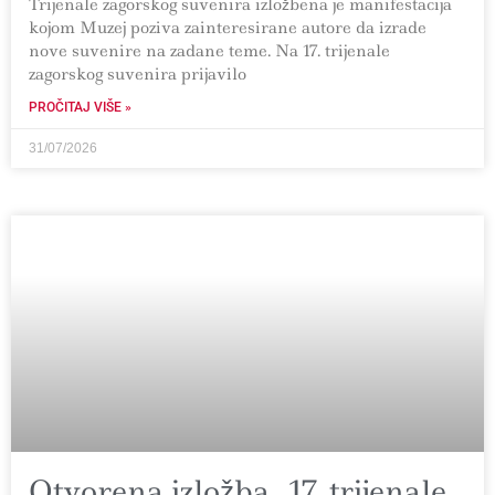
Trijenale zagorskog suvenira izložbena je manifestacija
kojom Muzej poziva zainteresirane autore da izrade
nove suvenire na zadane teme. Na 17. trijenale
zagorskog suvenira prijavilo
PROČITAJ VIŠE »
31/07/2026
Otvorena izložba „17. trijenale