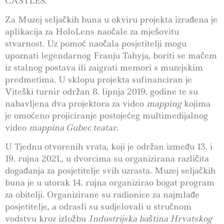
CASTLES.
Za Muzej seljačkih buna u okviru projekta izrađena je
aplikacija za HoloLens naočale za mješovitu
stvarnost. Uz pomoć naočala posjetitelji mogu
upoznati legendarnog Franju Tahyja, boriti se mačem
iz stalnog postava ili zaigrati memori s muzejskim
predmetima. U sklopu projekta sufinanciran je
Viteški turnir održan 8. lipnja 2019. godine te su
nabavljena dva projektora za video
mapping
kojima
je omoćeno projiciranje postojećeg multimedijalnog
video
mappina Gubec teatar
.
U Tjednu otvorenih vrata, koji je održan između 13. i
19. rujna 2021., u dvorcima su organizirana različita
događanja za posjetitelje svih uzrasta. Muzej seljačkih
buna je u utorak 14. rujna organizirao bogat program
za obitelji. Organizirane su radionice za najmlađe
posjetitelje, a odrasli su sudjelovali u stručnom
vodstvu kroz izložbu
Industrijska baština Hrvatskog