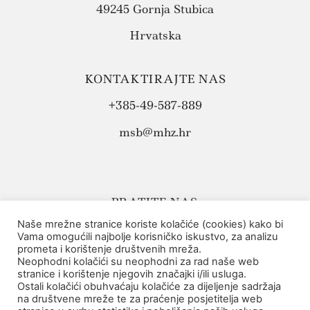
49245 Gornja Stubica
Hrvatska
KONTAKTIRAJTE NAS
+385-49-587-889
msb@mhz.hr
PRATITE NAS:
Naše mrežne stranice koriste kolačiće (cookies) kako bi
Vama omogućili najbolje korisničko iskustvo, za analizu
prometa i korištenje društvenih mreža.
Neophodni kolačići su neophodni za rad naše web
stranice i korištenje njegovih značajki i/ili usluga.
Ostali kolačići obuhvaćaju kolačiće za dijeljenje sadržaja
na društvene mreže te za praćenje posjetitelja web
Politika privatnosti