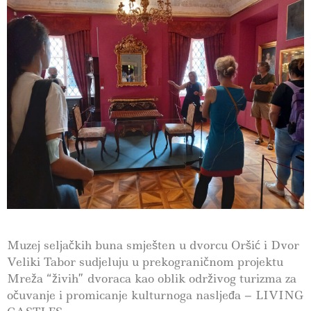
Muzej seljačkih buna smješten u dvorcu Oršić i Dvor
Veliki Tabor sudjeluju u prekograničnom projektu
Mreža “živih” dvoraca kao oblik održivog turizma za
očuvanje i promicanje kulturnoga nasljeđa – LIVING