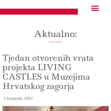
Izložbe i događanja
EU projekti
Aktualno:
Tjedan otvorenih vrata
projekta LIVING
CASTLES u Muzejima
Hrvatskog zagorja
1 listopada, 2021