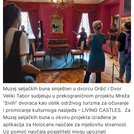
Muzej seljačkih buna smješten u dvorcu Oršić i Dvor
Veliki Tabor sudjeluju u prekograničnom projektu Mreža
“živih” dvoraca kao oblik održivog turizma za očuvanje
i promicanje kulturnoga nasljeđa – LIVING CASTLES. Za
Muzej seljačkih buna u okviru projekta izrađena je
aplikacija za HoloLens naočale za mješovitu stvarnost.
Uz pomoć naočala posjetitelji mogu upoznati