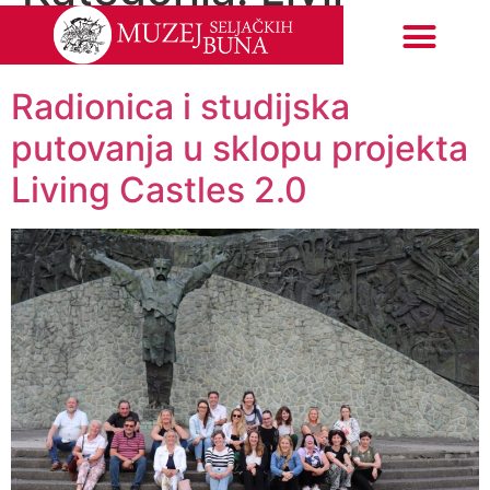
Castles
Izložbe i događanja
EU projekti
Radionica i studijska
putovanja u sklopu projekta
Living Castles 2.0