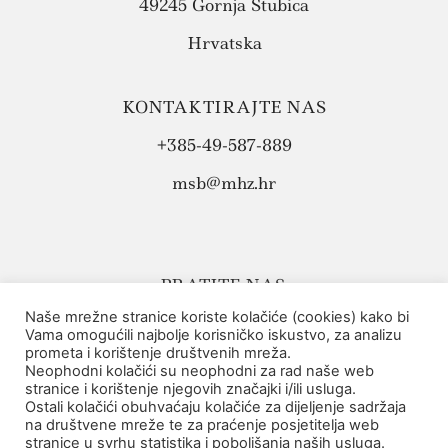
49245 Gornja Stubica
Hrvatska
KONTAKTIRAJTE NAS
+385-49-587-889
msb@mhz.hr
PRATITE NAS:
Naše mrežne stranice koriste kolačiće (cookies) kako bi
Vama omogućili najbolje korisničko iskustvo, za analizu
prometa i korištenje društvenih mreža.
Neophodni kolačići su neophodni za rad naše web
stranice i korištenje njegovih značajki i/ili usluga.
Ostali kolačići obuhvaćaju kolačiće za dijeljenje sadržaja
na društvene mreže te za praćenje posjetitelja web
Politika privatnosti
stranice u svrhu statistika i poboljšanja naših usluga.