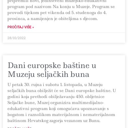
pripremili novi, jedinstveni muzejsko-edukativni
program pod nazivom Na konju u Muzeje. Program se
provodi tijekom pet vikenda od 5. studenoga do 4.
prosinca, a namijenjen je obiteljima s djecom.
PROČITAJ VIŠE »
28/10/2022
Dani europske baštine u
Muzeju seljačkih buna
U petak 30. rujna i subotu 1. listopada, u Muzeju
seljačkih buna obilježit će se Dani europske baštine. U
godini koja prethodi obilježavanju 450. obljetnice
Seljačke bune, Muzej organizira multimedijalno-
edukativni program koji omogućava upoznavanje s
bogatom i raznolikom materijalnom i nematerijalnom
baštinom Hrvatskog zagorja vezanom uz Bunu.