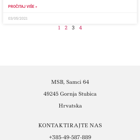
PROČITAJ VIŠE »
03/05/2021
1
2
3
4
MSB, Samci 64
49245 Gornja Stubica
Hrvatska
KONTAKTIRAJTE NAS
+385-49-587-889