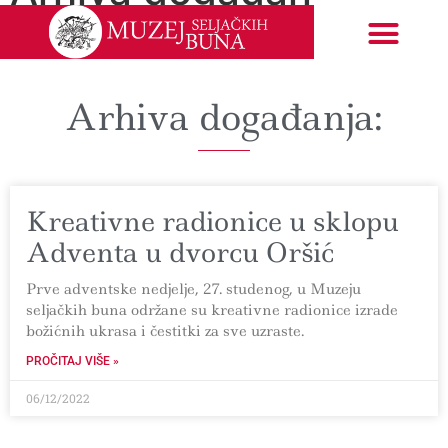
Izložbe i događanja
EU projekti
Arhiva događanja:
Kreativne radionice u sklopu
Adventa u dvorcu Oršić
Prve adventske nedjelje, 27. studenog, u Muzeju
seljačkih buna održane su kreativne radionice izrade
božićnih ukrasa i čestitki za sve uzraste.
PROČITAJ VIŠE »
06/12/2022