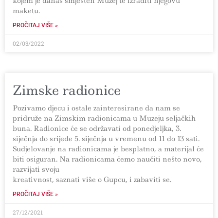
kojem je danas smješten Muzej te izraditi njegovu
maketu.
PROČITAJ VIŠE »
02/03/2022
Zimske radionice
Pozivamo djecu i ostale zainteresirane da nam se
pridruže na Zimskim radionicama u Muzeju seljačkih
buna. Radionice će se održavati od ponedjeljka, 3.
siječnja do srijede 5. siječnja u vremenu od 11 do 13 sati.
Sudjelovanje na radionicama je besplatno, a materijal će
biti osiguran. Na radionicama ćemo naučiti nešto novo,
razvijati svoju
kreativnost, saznati više o Gupcu, i zabaviti se.
PROČITAJ VIŠE »
27/12/2021